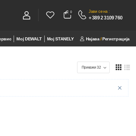
Јави се
на :
0
0
+ 389 2 3109 760
ервис
Мој DEWALT
Мој STANELY
Најава
/
Регистрација