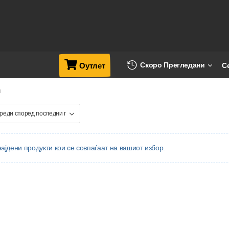
Скоро Прегледани
С
Оутлет
и
ајдени продукти кои се совпаѓаат на вашиот избор.