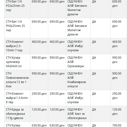
СТН Бит 1/4
690.00 ден
690.00 ден
СБД РАЧЕН
ДА
690.00
PZ2x25mm 25
АЛАТ Битови и
ден
пар
Магнетни
држачи
СТН Бит 1/4
690.00 ден
690.00 ден
СБД РАЧЕН
ДА
690.00
PH2x25mm 25
АЛАТ Битови и
ден
пар
Магнетни
држачи
СТН Комплет
460.00 ден
460.00 ден
СБД РАЧЕН
ДА
460.00
имбуси 2.5-
АЛАТ Имбус
ден
10mm 7 пар
клучеви
СТН Кутија
990.00 ден
990.00 ден
СБД РАЧЕН
ДА
990.00
организер
АЛАТ
ден
44x34x9 cm
Организери
СТН
990.00 ден
990.00 ден
СБД РАЧЕН
ДА
990.00
Повекенаменски
АЛАТ
ден
клешти 12 во 1
Комбинирани
Inox
клешти
СТН Комплет
290.00 ден
290.00 ден
СБД РАЧЕН
ДА
290.00
имбуси 1,5-6mm
АЛАТ Имбус
ден
8 пар
клучеви
СТН Креда за
120.00 ден
120.00 ден
СБД РАЧЕН
ДА
120.00
обележување
АЛАТ Алат за
ден
113g црвена
обележување
СТН Кутија
630.00 ден
630.00 ден
СБД РАЧЕН
ДА
790.00