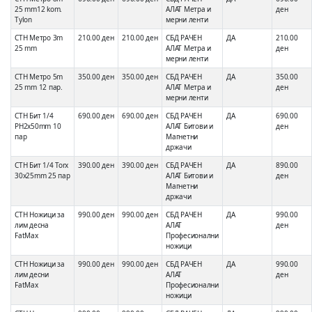
25 mm12 kom.
АЛАТ Метра и
ден
Tylon
мерни ленти
СТН Метро 3m
210.00 ден
210.00 ден
СБД РАЧЕН
ДА
210.00
25 mm
АЛАТ Метра и
ден
мерни ленти
СТН Метро 5m
350.00 ден
350.00 ден
СБД РАЧЕН
ДА
350.00
25 mm 12 пар.
АЛАТ Метра и
ден
мерни ленти
СТН Бит 1/4
690.00 ден
690.00 ден
СБД РАЧЕН
ДА
690.00
PH2x50mm 10
АЛАТ Битови и
ден
пар
Магнетни
држачи
СТН Бит 1/4 Torx
390.00 ден
390.00 ден
СБД РАЧЕН
ДА
890.00
30x25mm 25 пар
АЛАТ Битови и
ден
Магнетни
држачи
СТН Ножици за
990.00 ден
990.00 ден
СБД РАЧЕН
ДА
990.00
лим десна
АЛАТ
ден
FatMax
Професионални
ножици
СТН Ножици за
990.00 ден
990.00 ден
СБД РАЧЕН
ДА
990.00
лим десни
АЛАТ
ден
FatMax
Професионални
ножици