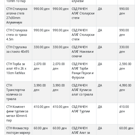
10mm 10 пар
клучеви
СТН Столарска
990.00 ден
990.00 ден
СБД РАЧЕН
ДА
990.00
аголна стега
АЛАТ Столарски
ден
27x30mm
стеги
Алуминиум
СТН Столарска
990.00 ден
990.00 ден
СБД РАЧЕН
ДА
990.00
стега со трака
АЛАТ Столарски
ден
4.5m
стеги
СТН Стругалка
330.00 ден
330.00 ден
СБД РАЧЕН
ДА
330.00
за стакло 40x95
АЛАТ Ножеви и
ден
секачи
СТН Торба за
2,070.00
2,070.00
СБД РАЧЕН
ДА
2,590.00
алат 49 x 26 x
ден
ден
АЛАТ Торби
ден
10cm FatMax
Ранци Појаси и
Футроли
СТН
3,990.00
3,990.00
СБД РАЧЕН
ДА
4,990.00
Транспортна
ден
ден
АЛАТ Кутии за
ден
количка со
алат со тркала
тркала
СТН Комплет
410.00 ден
410.00 ден
СБД РАЧЕН
ДА
410.00
фини турпии за
АЛАТ Турпии
ден
метал 60mm 6
пар
СТН Фломастер
60.00 ден
60.00 ден
СБД РАЧЕН
ДА
60.00 ден
постојан маркер
АЛАТ Алат за