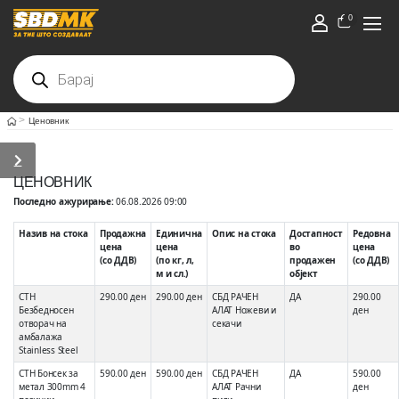
0
>
Ценовник
ЦЕНОВНИК
Последно ажурирање:
06.08.2026 09:00
Назив на стока
Продажна
Единична
Опис на стока
Достапност
Редовна
цена
цена
во
цена
(со ДДВ)
(по кг, л,
продажен
(со ДДВ)
м и сл.)
објект
СТН
290.00 ден
290.00 ден
СБД РАЧЕН
ДА
290.00
Безбедносен
АЛАТ Ножеви и
ден
отворач на
секачи
амбалажа
Stainless Steel
СТН Бонсек за
590.00 ден
590.00 ден
СБД РАЧЕН
ДА
590.00
метал 300mm 4
АЛАТ Рачни
ден