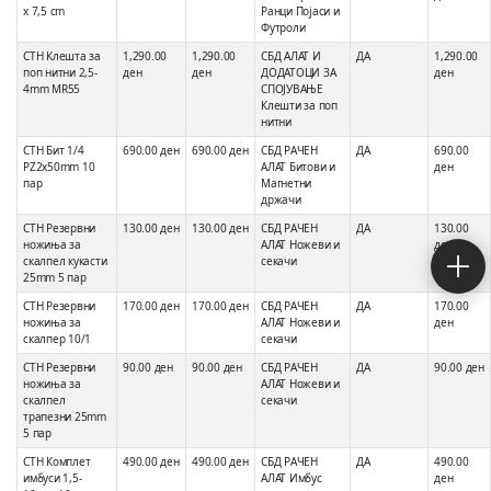
x 7,5 cm
Ранци Појаси и
Футроли
СТН Клешта за
1,290.00
1,290.00
СБД АЛАТ И
ДА
1,290.00
поп нитни 2,5-
ден
ден
ДОДАТОЦИ ЗА
ден
4mm MR55
СПОЈУВАЊЕ
Клешти за поп
нитни
СТН Бит 1/4
690.00 ден
690.00 ден
СБД РАЧЕН
ДА
690.00
PZ2x50mm 10
АЛАТ Битови и
ден
пар
Магнетни
држачи
СТН Резервни
130.00 ден
130.00 ден
СБД РАЧЕН
ДА
130.00
ножиња за
АЛАТ Ножеви и
ден
скалпел кукасти
секачи
25mm 5 пар
СТН Резервни
170.00 ден
170.00 ден
СБД РАЧЕН
ДА
170.00
ножиња за
АЛАТ Ножеви и
ден
скалпер 10/1
секачи
СТН Резервни
90.00 ден
90.00 ден
СБД РАЧЕН
ДА
90.00 ден
ножиња за
АЛАТ Ножеви и
скалпел
секачи
трапезни 25mm
5 пар
СТН Комплет
490.00 ден
490.00 ден
СБД РАЧЕН
ДА
490.00
имбуси 1,5-
АЛАТ Имбус
ден