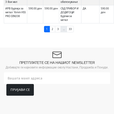
3 бои мал
обележување
ИРВ Бургија за
590.00 ден
590.00 ден
СБД ПРИБОР И
ДА
590.00
метал 16mm HSS
ДОДАТОЦИ
ден
PRO DIN338
Бургии за
метал
1
2
3
…
33
ПРЕТПЛАТЕТЕ СЕ НА НАШИОТ NEWSLETTER
Добивајте ги најновите информации околу Настани, Продажба и Понуди.
ПРИЈАВИ СЕ