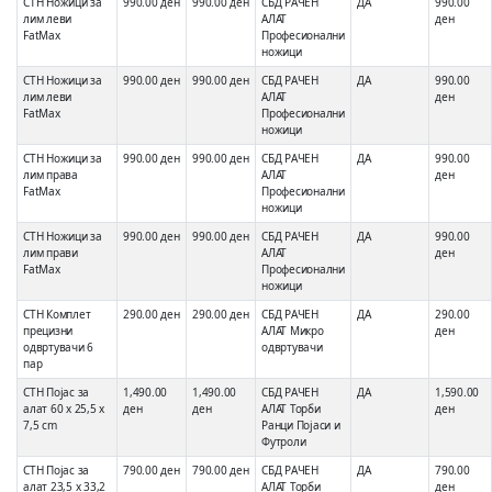
СТН Ножици за
990.00 ден
990.00 ден
СБД РАЧЕН
ДА
990.00
лим леви
АЛАТ
ден
FatMax
Професионални
ножици
СТН Ножици за
990.00 ден
990.00 ден
СБД РАЧЕН
ДА
990.00
лим леви
АЛАТ
ден
FatMax
Професионални
ножици
СТН Ножици за
990.00 ден
990.00 ден
СБД РАЧЕН
ДА
990.00
лим права
АЛАТ
ден
FatMax
Професионални
ножици
СТН Ножици за
990.00 ден
990.00 ден
СБД РАЧЕН
ДА
990.00
лим прави
АЛАТ
ден
FatMax
Професионални
ножици
СТН Комплет
290.00 ден
290.00 ден
СБД РАЧЕН
ДА
290.00
прецизни
АЛАТ Микро
ден
одвртувачи 6
одвртувачи
пар
СТН Појас за
1,490.00
1,490.00
СБД РАЧЕН
ДА
1,590.00
алат 60 x 25,5 x
ден
ден
АЛАТ Торби
ден
7,5 cm
Ранци Појаси и
Футроли
СТН Појас за
790.00 ден
790.00 ден
СБД РАЧЕН
ДА
790.00
алат 23,5 x 33,2
АЛАТ Торби
ден