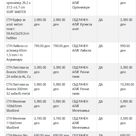
организер 29,2 x
АЛАТ
ден
37,5 x 6,7 cm
Организери
SORT MASTER
СТН Куфер за
2,990.00
2,990.00
СБД РАЧЕН
ДА
3,390.00
алат метал
ден
ден
АЛАТ Кутии за
ден
пласт.
алат
58,4x22x29,3cm
FatMax
СТН Либела со
790.00 ден
790.00 ден
СБД РАЧЕН
ДА
990.00
агломер 60cm
АЛАТ Либели
ден
1,5 mm / m
Алуминиум
СТН Листови за
3,390.00
3,390.00
СБД РАЧЕН
ДА
3,390.00
бонсек 300mm
ден
ден
АЛАТ Рачни
ден
24 заби за AL, Cu
пили
СТН Листови за
5,990.00
5,990.00
СБД РАЧЕН
ДА
10,390.00
бонсек 300mm
ден
ден
АЛАТ Рачни
ден
32 заби Bi metal
пили
СТН Менгеме
5,990.00
5,990.00
СБД РАЧЕН
ДА
5,990.00
100x65mm
ден
ден
АЛАТ
ден
MaxSteel
Менгемиња
СТН Менгеме
3,190.00
3,190.00
СБД РАЧЕН
ДА
3,590.00
110x65mm
ден
ден
АЛАТ
ден
MaxSteel
Менгемиња
СТН Метро 8m
690.00 ден
690.00 ден
СБД РАЧЕН
ДА
690.00