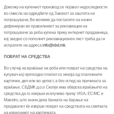
Доколку на купениот производ се појават недоследности
во смисла на одредбите од Законот за заштита на
потрошувачи, Ве молиме да постапите на начин
дефиниран во правилникот за рекламации на
потрошувачи за роба купена преку интернет продавница,
кој заедно со пополнет рекламационен лист треба да ги
испратите на адреса
info@sbd.mk
.
ПОВРАТ НА СРЕДСТВА
Во случај на враќање на роба или поврат на средства на
купувач кој претходно платил со некоја од платежните
картички, дел или во целост, а без оглед на причината за
враќање, СБДМК д.о.о Скопје има обврска враќањето на
средства да го изврши исклучиво преку VISA, EC/MC и
Maestro, што значи дека банката на барање на
продавачот ќе изврши поврат на средствата на сметката
на корисникот на картичката.