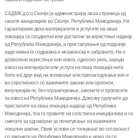
СБДМК д.о.о Скопје ја администрира оваа страница од
своите канцеларии во Скопје, Република Македонија. Не
гарантираме дека материјалите и услугите на оваа
локација се соодветни или достапни за користење надвор
од Република Македонија, а пристапување од подрачје
каде нивната содржина е незаконска е забрането. Не е
дозволено користење или извоз, односно увоз, заради
извоз на материјали или услуги на оваа локација нити
било кој друг вид на копирање или прилагодување кое е
во спротивност со важечките закони или прописи,
вклучувајќи ги, без ограничување, законите и прописите
за извоз на Република Македонија. Доколку одлучите да
пристапите на оваа локација надвор од Република
Македонија, тоа го правите на сопствена иницијатива и се
сметате за одговорни за почитување на важечките
локални закони. Овие услови се толкуваат во согласност
со законите на Република Македонија и нема да се