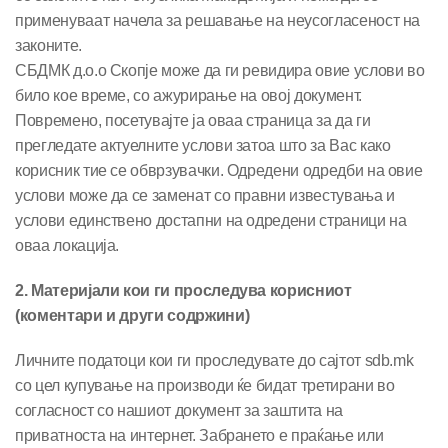
применуваат начела за решавање на неусогласеност на
законите.
СБДМК д.о.о Скопје може да ги ревидира овие услови во
било кое време, со ажурирање на овој документ.
Повремено, посетувајте ја оваа страница за да ги
прегледате актуелните услови затоа што за Вас како
корисник тие се обврзувачки. Одредени одредби на овие
услови може да се заменат со правни известувања и
услови единствено достапни на одредени страници на
оваа локација.
2. Материјали кои ги проследува корисниот
(коментари и други содржини)
Личните податоци кои ги проследувате до сајтот sdb.mk
со цел купување на производи ќе бидат третирани во
согласност со нашиот документ за заштита на
приватноста на интернет. Забрането е праќање или