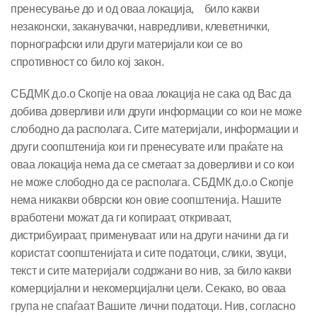
пренесување до и од оваа локација, било какви
незаконски, заканувачки, навредливи, клеветнички,
порнографски или други материјали кои се во
спротивност со било кој закон.
СБДМК д.о.о Скопје на оваа локација не сака од Вас да
добива доверливи или други информации со кои не може
слободно да располага. Сите материјали, информации и
други соопштенија кои ги пренесувате или праќате на
оваа локација нема да се сметаат за доверливи и со кои
не може слободно да се располага. СБДМК д.о.о Скопје
нема никакви обврски кон овие соопштенија. Нашите
вработени можат да ги копираат, откриваат,
дистрибуираат, применуваат или на други начини да ги
користат соопштенијата и сите податоци, слики, звуци,
текст и сите материјали содржани во нив, за било какви
комерцијални и некомерцијални цели. Секако, во оваа
група не спаѓаат Вашите лични податоци. Нив, согласно