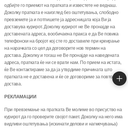
одбијте го приемот на пратката и известете не веднаш.
Доколку пратката е наизглед без оштетувања, слободно
превземете ја и потпишете ја адресницата која Ви ја
доставува курирот. Доколку курирот не Ве пронајде на
доставената адреса, вообичаена пракса е да Ве повика
телефонски на бројот кој сте го доставиле при креирање
на нарачката со цел да договорите нов термин на
достава. Доколку и тогаш не Ве пронајде на наведената
адреса, пратката ќе ни се врати нам. По прием на истата,
ќе Ве контактираме за да ја утврдиме причината што
пратката не е доставена и ќе се договориме за повторна
достава.
РЕКЛАМАЦИИ
При превземање на пратката Ве молиме во присуство на
курирот да го проверите својот пакет. Доколку на него има
видливи оштетувања (искинати делови и нагмечувања)