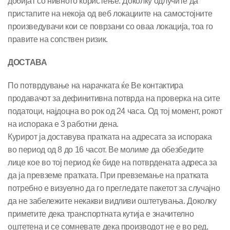
добијат со нивното користење. Доколку одлучите да
пристапите на некоја од веб локациите на самостојните
произведувачи кои се поврзани со оваа локација, тоа го
правите на сопствен ризик.
ДОСТАВА
По потврдување на нарачката ќе Ве контактира
продавачот за дефинитивна потврда на проверка на сите
податоци, најдоцна во рок од 24 часа. Од тој момент, рокот
на испорака е 3 работни дена.
Курирот ја доставува пратката на адресата за испорака
во период од 8 до 16 часот. Ве молиме да обезбедите
лице кое во тој период ќе биде на потврдената адреса за
да ја превземе пратката. При превземање на пратката
потребно е визуелно да го прегледате пакетот за случајно
да не забележите некакви видливи оштетувања. Доколку
приметите дека транспортната кутија е значително
оштетена и се сомневате дека производот не е во ред,