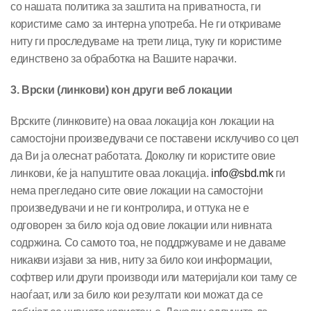
со нашата политика за заштита на приватноста, ги
користиме само за интерна употреба. Не ги откриваме
ниту ги проследуваме на трети лица, туку ги користиме
единствено за обработка на Вашите нарачки.
3. Врски (линкови) кон други веб локации
Врските (линковите) на оваа локација кон локации на
самостојни произведувачи се поставени исклучиво со цел
да Ви ја олеснат работата. Доколку ги користите овие
линкови, ќе ја напуштите оваа локација.
info@sbd.mk
ги
нема прегледано сите овие локации на самостојни
произведувачи и не ги контролира, и оттука не е
одговорен за било која од овие локации или нивната
содржина. Со самото тоа, не поддржуваме и не даваме
никакви изјави за нив, ниту за било кои информации,
софтвер или други производи или материјали кои таму се
наоѓаат, или за било кои резултати кои можат да се