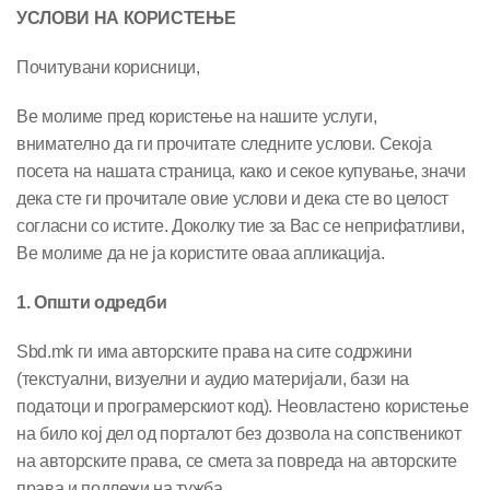
УСЛОВИ НА КОРИСТЕЊЕ
Почитувани корисници,
Ве молиме пред користење на нашите услуги,
внимателно да ги прочитате следните услови. Секоја
посета на нашата страница, како и секое купување, значи
дека сте ги прочитале овие услови и дека сте во целост
согласни со истите. Доколку тие за Вас се неприфатливи,
Ве молиме да не ја користите оваа апликација.
1. Општи одредби
Sbd.mk ги има авторските права на сите содржини
(текстуални, визуелни и аудио материјали, бази на
податоци и програмерскиот код). Неовластено користење
на било кој дел од порталот без дозвола на сопственикот
на авторските права, се смета за повреда на авторските
права и подлежи на тужба.