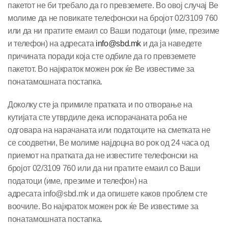
пакетот не би требало да го превземете. Во овој случај Ве
молиме да не повикате телефонски на бројот 02/3109 760
или да ни пратите емаил со Ваши податоци (име, презиме
и телефон) на адресата
info@sbd.mk
и да ја наведете
причината поради која сте одбиле да го превземете
пакетот. Во најкраток можен рок ќе Ве известиме за
понатамошната постапка.
Доколку сте ја примиле пратката и по отворање на
кутијата сте утврдиле дека испорачаната роба не
одговара на нарачаната или податоците на сметката не
се соодветни, Ве молиме најдоцна во рок од 24 часа од
приемот на пратката да не известите телефонски на
бројот 02/3109 760 или да ни пратите емаил со Ваши
податоци (име, презиме и телефон) на
адресата
info@sbd.mk
и да опишете каков проблем сте
воочиле. Во најкраток можен рок ќе Ве известиме за
понатамошната постапка.