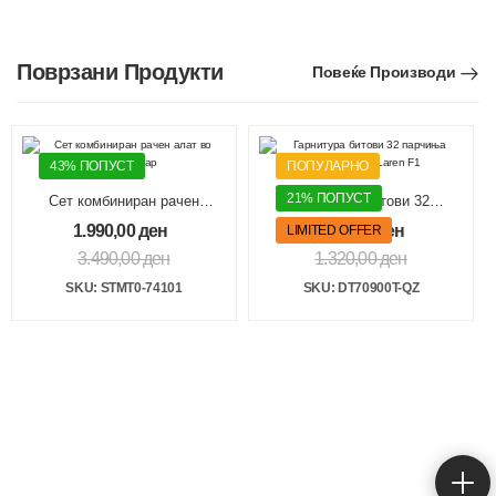
Поврзани Продукти
Повеќе Производи
43% ПОПУСТ
ПОПУЛАРНО
21% ПОПУСТ
Сет комбиниран рачен
Гарнитура битови 32
алат во торба 38 пар
парчиња FLEXTORQ
1.990,00
ден
1.040,00
ден
LIMITED OFFER
McLaren F1
3.490,00
ден
1.320,00
ден
SKU: STMT0-74101
SKU: DT70900T-QZ