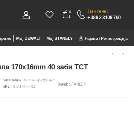
Јави се
на :
0
0
+ 389 2 3109 760
ервис
Мој DEWALT
Мој STANELY
Најава
/
Регистрација
ила 170x16mm 40 заби TCT
Категорија
Пили за циркулари
Brand:
STANLEY
SKU:
STA13125-XJ