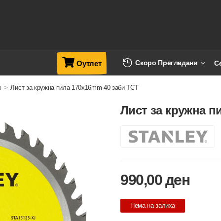
Скоро Прегледани
С
Оутлет
>
и
Лист за кружна пила 170x16mm 40 заби TCT
Лист за кружна п
990,00
ден
Нема на залиха