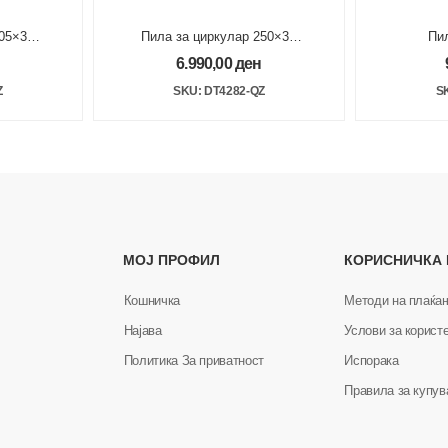
05×30
Пила за циркулар 250×30
Пи
96Z TCG
1
6.990,00
ден
Z
SKU: DT4282-QZ
S
МОЈ ПРОФИЛ
КОРИСНИЧКА
Кошничка
Методи на плаќа
Најава
Услови за корист
Политика За приватност
Испорака
Правила за купу