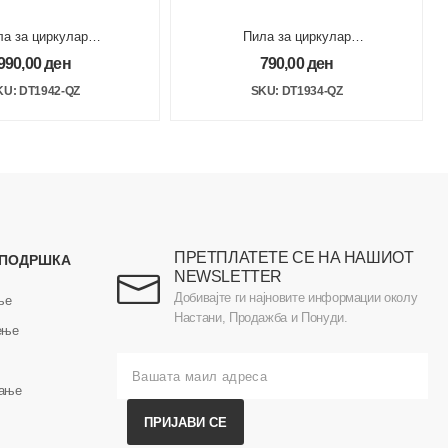
ла за циркулар
Пила за циркулар
84x30mm 30Z
165x20mm 24Z
990,00
ден
790,00
ден
KU: DT1942-QZ
SKU: DT1934-QZ
ПРЕТПЛАТЕТЕ СЕ НА НАШИОТ
 ПОДРШКА
NEWSLETTER
Добивајте ги најновите информации околу
ње
Настани, Продажба и Понуди.
ење
вање
ПРИЈАВИ СЕ