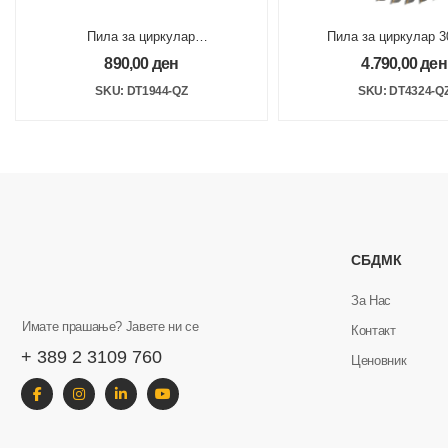
Пила за циркулар
Пила за циркулар 3
190x30mm 24Z
48Z ATB
890,00
ден
4.790,00
ден
SKU: DT1944-QZ
SKU: DT4324-Q
СБДМК
За Нас
Имате прашање? Јавете ни се
Контакт
+ 389 2 3109 760
Ценовник