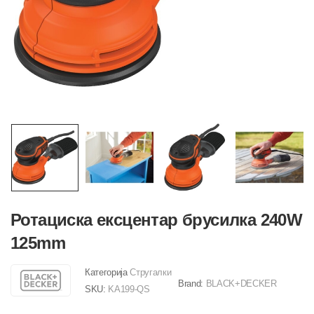
Ротациска ексцентар брусилка 240W
125mm
Категорија
Стругалки
Brand:
BLACK+DECKER
SKU:
KA199-QS