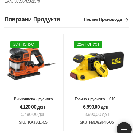
EAN:
5035048561379
Поврзани Продукти
Повеќе Производи
25% ПОПУСТ
22% ПОПУСТ
Вибрациска брусилка
Трачна брусилка 1.010W
270W 92X191mm
75x533mm Куфер
4.120,00
ден
6.990,00
ден
DUOSAND
5.490,00
ден
8.990,00
ден
SKU: KA330E-QS
SKU: FMEW204K-QS