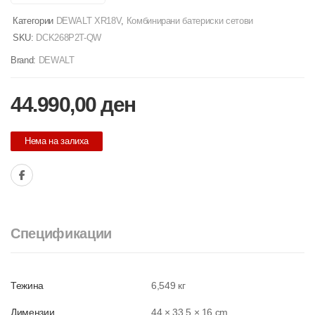
Категории
DEWALT XR18V
,
Комбинирани батериски сетови
SKU:
DCK268P2T-QW
Brand:
DEWALT
44.990,00
ден
Нема на залиха
Спецификации
Тежина
6,549 кг
Димензии
44 × 33,5 × 16 cm