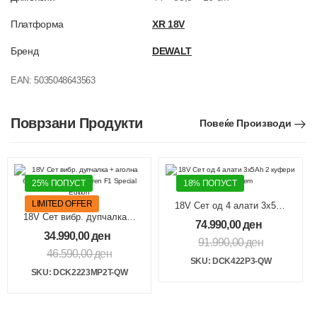
Платформа
XR 18V
Бренд
DEWALT
EAN:
5035048643563
Поврзани Продукти
Повеќе Производи
25% ПОПУСТ
18% ПОПУСТ
LIMITED OFFER
18V Сет од 4 алати 3x5Ah
18V Сет вибр. дупчалка +
2 куфери Tough System
74.990,00
ден
аголна брусилка 2x5Ah
34.990,00
ден
91.990,00
ден
McLaren F1 Special Edition
46.590,00
ден
SKU: DCK422P3-QW
SKU: DCK2223MP2T-QW