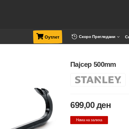
Скоро Прегледани
С
Оутлет
Пајсер 500mm
699,00
ден
Нема на залиха