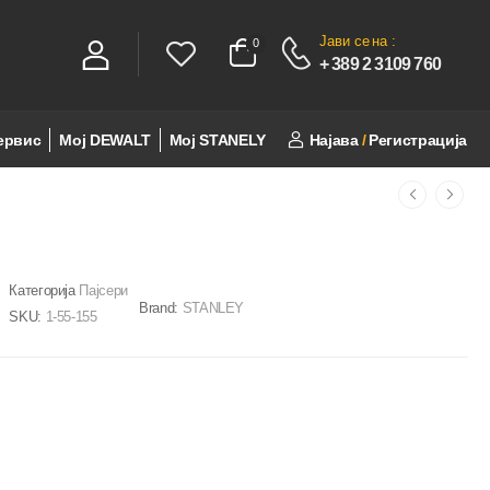
Јави се
на :
0
0
+ 389 2 3109 760
ервис
Мој DEWALT
Мој STANELY
Најава
/
Регистрација
Категорија
Пајсери
Brand:
STANLEY
SKU:
1-55-155