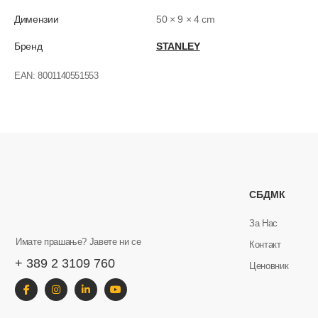
Димензии
50 × 9 × 4 cm
Бренд
STANLEY
EAN:
8001140551553
СБДМК
За Нас
Имате прашање? Јавете ни се
Контакт
+ 389 2 3109 760
Ценовник