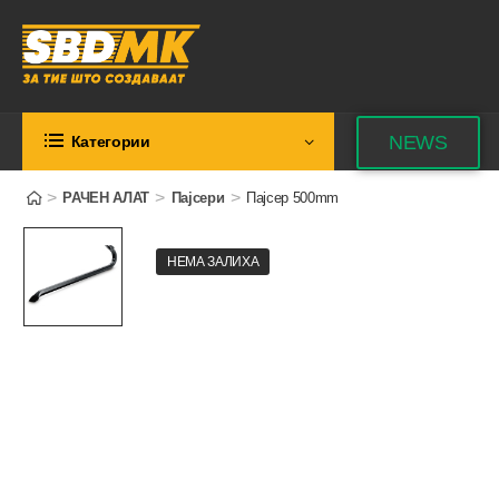
NEWS
Категории
>
>
>
РАЧЕН АЛАТ
Пајсери
Пајсер 500mm
НЕМА ЗАЛИХА