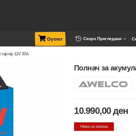
Скоро Прегледани
С
Оутлет
стартер 12V 30A
Полнач за акумул
10.990,00
ден
Нема на залиха