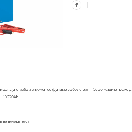
машна употреба и опремен со функциа за брз старт . Ова е машина може да
V 10/720Ah
и на поларитетот.