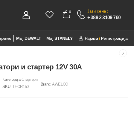
Јави се
на :
0
0
+ 389 2 3109 760
ервис
Мој DEWALT
Мој STANELY
Најава
/
Регистрација
атори и стартер 12V 30A
Категорија
Стартери
Brand:
AWELCO
SKU:
THOR150