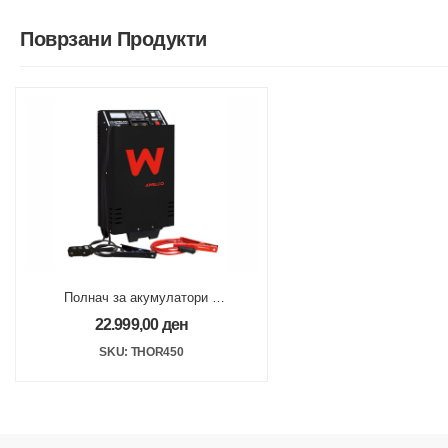
Поврзани Продукти
Полнач за акумулатори и
стартер 12-24V 285A
22.999,00
ден
SKU: THOR450