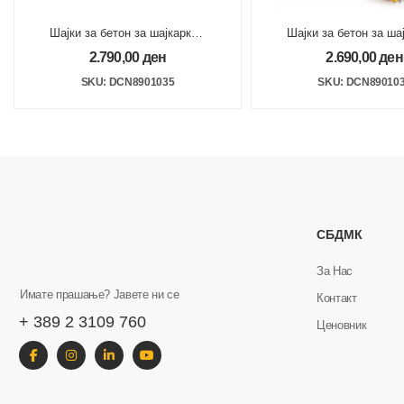
Шајки за бетон за шајкарка DCN890
Шајки за бетон за ш
35×2.6mm
2.790,00
ден
2.690,00
ден
SKU: DCN8901035
SKU: DCN89010
СБДМК
За Нас
Имате прашање? Јавете ни се
Контакт
+ 389 2 3109 760
Ценовник