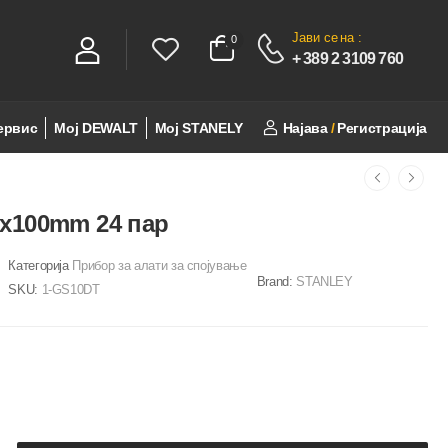
Јави се
на :
0
0
+ 389 2 3109 760
ервис
Мој DEWALT
Мој STANELY
Најава
/
Регистрација
7x100mm 24 пар
Категорија
Прибор за алати за спојување
Brand:
STANLEY
SKU:
1-GS10DT