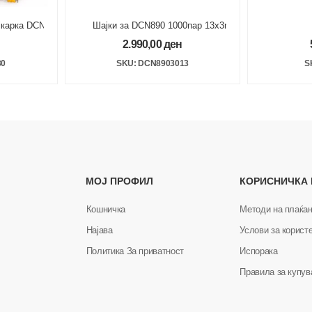
ајкарка DCN890 30 x 2.6mm
Шајки за DCN890 1000пар 13x3mm XH
мунициј
2.990,00
ден
30
SKU: DCN8903013
S
МОЈ ПРОФИЛ
КОРИСНИЧКА
Кошничка
Методи на плаќа
Најава
Услови за корист
Политика За приватност
Испорака
Правила за купу