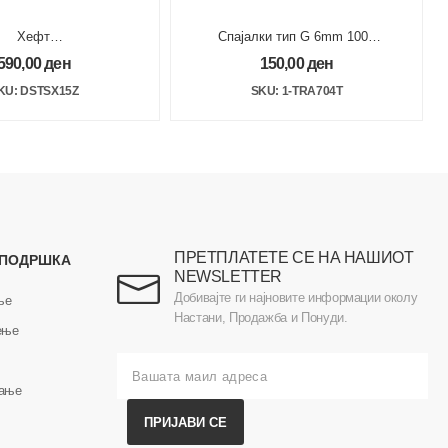
Хефт
Спајалки тип G 6mm 1000
а за пневматски пиштол 15mm GALV
пар
590,00
ден
150,00
ден
KU: DSTSX15Z
SKU: 1-TRA704T
ПРЕТПЛАТЕТЕ СЕ НА НАШИОТ
 ПОДРШКА
NEWSLETTER
Добивајте ги најновите информации околу
ње
Настани, Продажба и Понуди.
ење
вање
ПРИЈАВИ СЕ