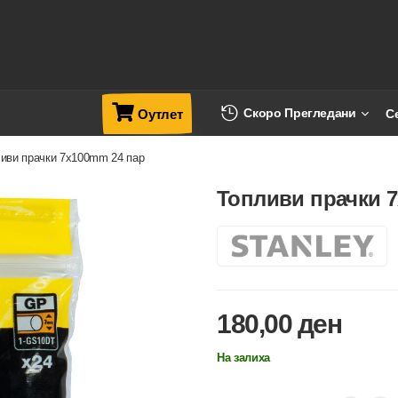
Скоро Прегледани
С
Оутлет
иви прачки 7x100mm 24 пар
Топливи прачки 
180,00
ден
На залиха