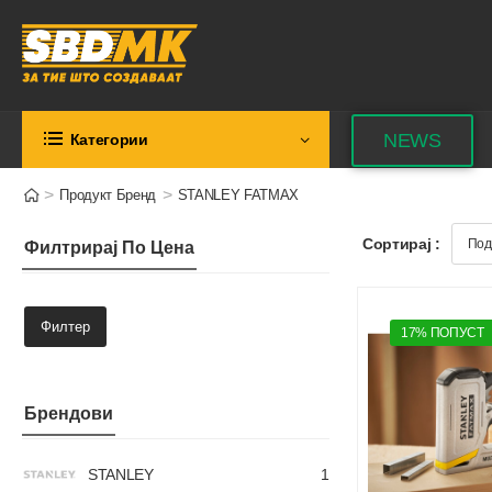
NEWS
Категории
>
>
Продукт Бренд
STANLEY FATMAX
Сортирај :
Филтрирај По Цена
Филтер
17% ПОПУСТ
Брендови
STANLEY
1