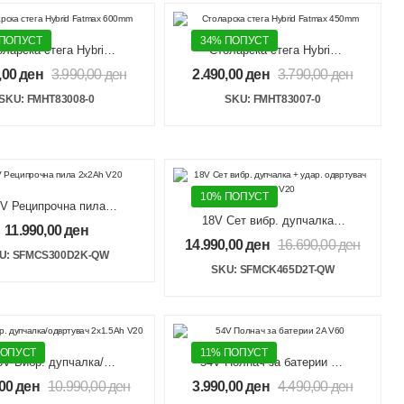
 ПОПУСТ
34% ПОПУСТ
оларска стега Hybrid
Столарска стега Hybrid
Fatmax 600mm
Fatmax 450mm
,00
ден
3.990,00
ден
2.490,00
ден
3.790,00
ден
SKU: FMHT83008-0
SKU: FMHT83007-0
10% ПОПУСТ
V Реципрочна пила
18V Сет вибр. дупчалка +
2x2Ah V20
11.990,00
ден
удар. одвртувач 2x2Ah
14.990,00
ден
16.690,00
ден
V20
U: SFMCS300D2K-QW
SKU: SFMCK465D2T-QW
ПОПУСТ
11% ПОПУСТ
8V Вибр. дупчалка/
54V Полнач за батерии 2A
вртувач 2×1.5Ah V20
V60
,00
ден
10.990,00
ден
3.990,00
ден
4.490,00
ден