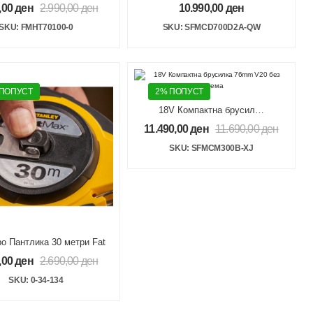
врстување на кабли 2
2x2Ah V20 100 пар.
,00
ден
2.990,00
ден
10.990,00
ден
во 1 CT100/CT300
прибор
SKU: FMHT70100-0
SKU: SFMCD700D2A-QW
 ПОПУСТ
2% ПОПУСТ
18V Компактна брусилка
76mm V20 без опрема
11.490,00
ден
11.690,00
ден
SKU: SFMCM300B-XJ
о Пантлика 30 метри Fatmax
,00
ден
2.690,00
ден
SKU: 0-34-134