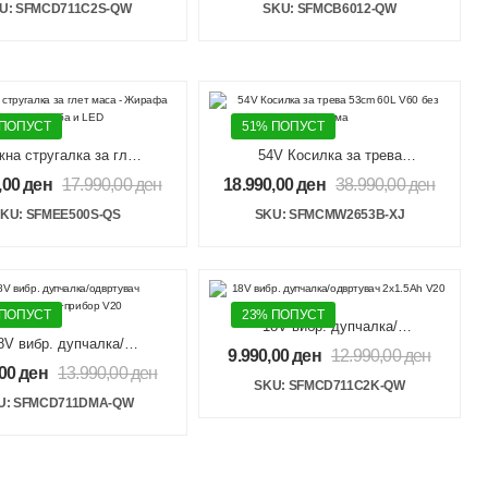
U: SFMCD711C2S-QW
SKU: SFMCB6012-QW
 ПОПУСТ
51% ПОПУСТ
на стругалка за глет
54V Косилка за трева
са – Жирафа 750W
53cm 60L V60 без опрема
,00
ден
17.990,00
ден
18.990,00
ден
38.990,00
ден
Торба и LED
KU: SFMEE500S-QS
SKU: SFMCMW2653B-XJ
 ПОПУСТ
23% ПОПУСТ
18V вибр. дупчалка/
8V вибр. дупчалка/
одвртувач 2×1.5Ah V20
9.990,00
ден
12.990,00
ден
одвртувач
,00
ден
13.990,00
ден
Ah+1x4Ah+прибор V20
SKU: SFMCD711C2K-QW
U: SFMCD711DMA-QW