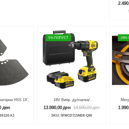
приц
2.490
5% ПОПУСТ
26%
илаторна HSS 1X100mm 21TPI
18V Вибр. дупчалка/
Метр
одвртувач 2x4Ah V20 Brushless
0
ден
13.990,00
ден
14.690,00
ден
1.990
26120-XJ
SKU: SFMCD715M2K-QW