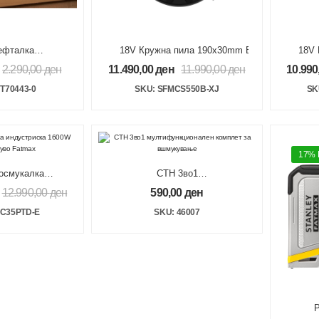
ефталка
18V Кружна пила 190x30mm Brushless V20, б
18V 
а 2 во 1, 6-
2.290,00
ден
11.490,00
ден
11.990,00
ден
10.990
12-15mm J
yDuty
T70443-0
SKU: SFMCS550B-XJ
SK
17%
осмукалка
СТН 3во1
а 1600W 35L
мултифункционален
12.990,00
ден
590,00
ден
во Fatmax
комплет за вшмукување
VC35PTD-E
SKU: 46007
Р