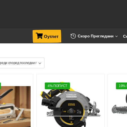
Скоро Прегледани
С
Оутлет
4% ПОПУСТ
19%