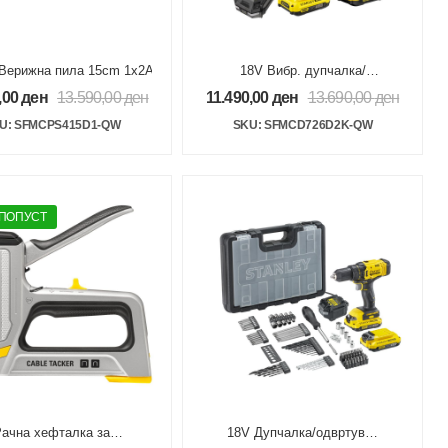
ез опрема
Верижна пила 15cm 1x2Ah V20
18V Вибр. дупчалка/
одвртувач 2x2Ah V20
,00
ден
13.590,00
ден
11.490,00
ден
13.690,00
ден
Brushless
U: SFMCPS415D1-QW
SKU: SFMCD726D2K-QW
 ПОПУСТ
ачна хефталка за
18V Дупчалка/одвртувач