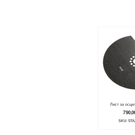
Лист за осц
790,0
SKU: STA