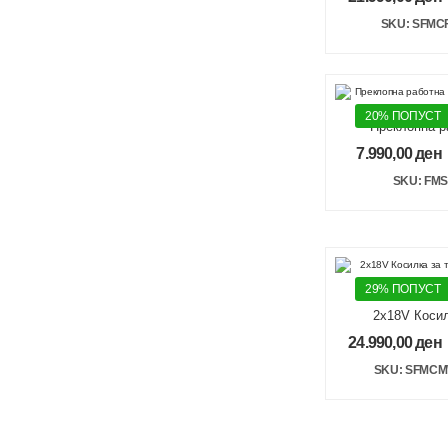
Brus
SKU: SFMC
20% ПОПУСТ
Преклопна р
Fatmax 8
7.990,00
ден
SKU: FMS
29% ПОПУСТ
2x18V Косил
2x4Ah 51c
24.990,00
ден
SKU: SFMC