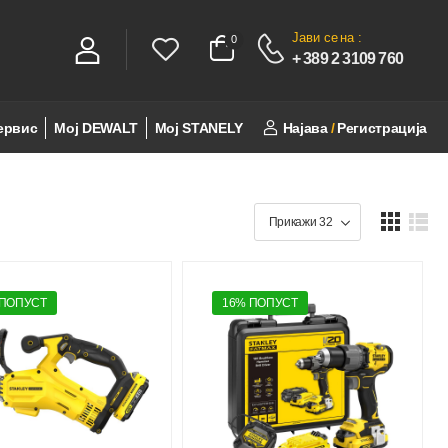
Јави се
на :
0
0
+ 389 2 3109 760
ервис
Мој DEWALT
Мој STANELY
Најава
/
Регистрација
 ПОПУСТ
16% ПОПУСТ