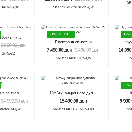
hless
2x2Ah V20
SK
F940M1-QW
SKU: SFMCE500D2K-QW
21% ПОПУСТ
17%
аботна маса
Електро-пневматски
Круж
5 x 61cm
9.990,00
ден
комби. чекан 750W 2.2J
ма
7.490,00
ден
9.490,00
ден
14.990
22mm SDS+
T1-75672
SKU: SFMEH200K-QS
S
29%
ка за трева
18VАку. вибрациска дупчалка/
1
m 40L V20
одвртувач 2x4Ah
34.990,00
ден
15.490,00
ден
9.990
1x2
MW2651M-QW
SKU: SFMCD721M2K-QW
SK