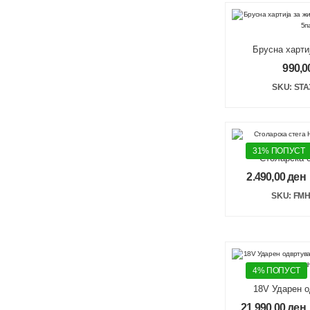
Брусна харти
225mm 120
990,0
SKU: STA
31% ПОПУСТ
Столарска с
Fatmax
2.490,00
ден
SKU: FMH
4% ПОПУСТ
18V Ударен о
1x4Ah 8
21.990,00
ден