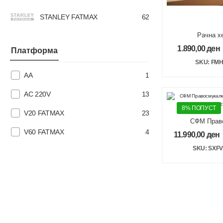
STANLEY FATMAX
62
Рачна х
алуминиумск
1.890,00
ден
Платформа
14mm A и 
Heav
SKU: FMH
AA
1
AC 220V
13
8% ПОПУСТ
V20 FATMAX
23
СФМ Прав
индустриск
V60 FATMAX
4
11.990,00
ден
мокро/су
SKU: SXF