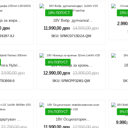
18% ПОПУСТ
25%
Ст
ја за жирафа
18V Вибр. дупчалка/
2.990
/240G 5пар
одврт. 2x2Ah V20
0
ден
11.990,00
ден
14.590,00
ден
Brushless 100 прибор
39297-XJ
SKU: SFMCD715D2A-QW
6% ПОПУСТ
тега Hybrid
18V Ножица за кроење
18
 300mm
32mm 1x4Ah V20
3.590,00
ден
12.990,00
ден
13.890,00
ден
T83006-0
SKU: SFMCPP32M1-QW
SK
5% ПОПУСТ
9% 
1
двртувач 1/2
18V Осцилаторен
од
9.990
49Nm V20
повеќенаменски алат
22.790,00
ден
11.990,00
ден
12.590,00
ден