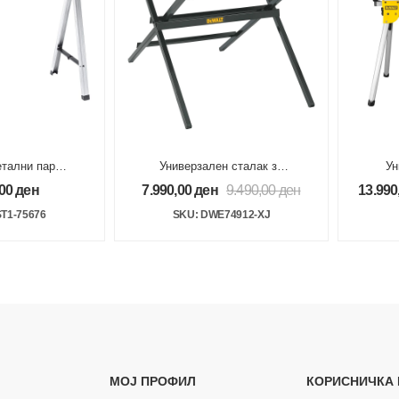
етални пар
Универзален сталак за
Ун
x825x435mm
стабилни циркулари
,00
ден
7.990,00
ден
9.490,00
ден
13.990
T1-75676
SKU: DWE74912-XJ
МОЈ ПРОФИЛ
КОРИСНИЧКА