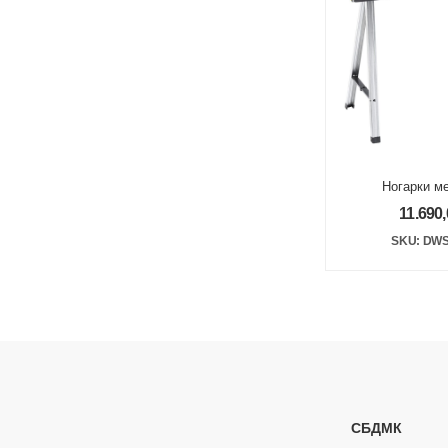
Ногарки м
900kg 1117
11.690
SKU: DWS
СБДМК