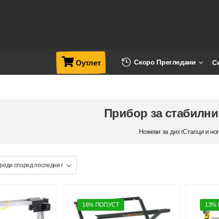
Скоро Прегледани
С
Оутлет
Прибор за стабилн
Ножеви за дихт
Сталци и но
16% ПОПУСТ
13%