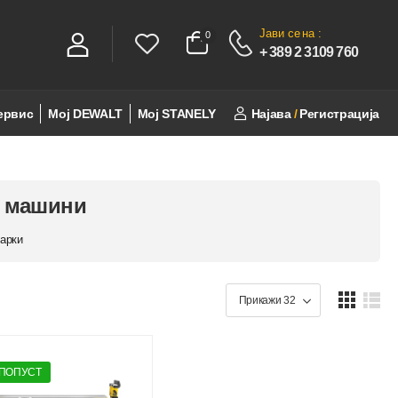
Јави се
на :
0
0
+ 389 2 3109 760
ервис
Мој DEWALT
Мој STANELY
Најава
/
Регистрација
и машини
гарки
 ПОПУСТ