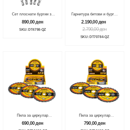
Сет плоснати бургии за
Гарнитура битови и бургии
дрво 14,18,22,25,32mm
за дупчалка 100 парчиња
890,00
ден
2.190,00
ден
2.790,00
ден
SKU: DT4798-QZ
SKU: DT70784-QZ
Пила за циркулар
Пила за циркулар
165х20mm 24Z EliteSeries
190х30mm 24Z EliteSeries
690,00
ден
790,00
ден