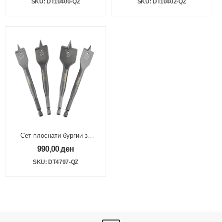
SKU: DT10400-QZ
SKU: DT10402-QZ
Сет плоснати бургии за
дрво 20,22,25,32mm
990,00
ден
Impact
SKU: DT4797-QZ