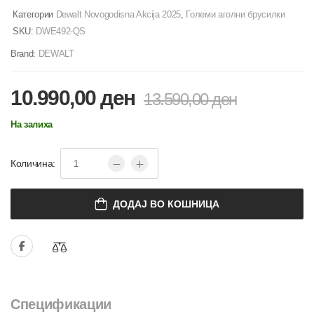
Категории
Dewalt Novogodisna Akcija 2025
,
Големи аголни брусилки
SKU:
DWE492-QS
Brand:
DEWALT
10.990,00
ден
13.590,00
ден
На залиха
Количина:
ДОДАЈ ВО КОШНИЦА
Спецификации