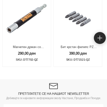
Магнетен држач со
Бит крстач филипс PZ2
водилка 120mm
25/1 25mm TSTAK
290,00
ден
390,00
ден
SKU: DT7702-QZ
SKU: DT71521-QZ
ПРЕТПЛАТЕТЕ СЕ НА НАШИОТ NEWSLETTER
Добивајте ги најновите информации околу Настани, Продажба и Понуди.