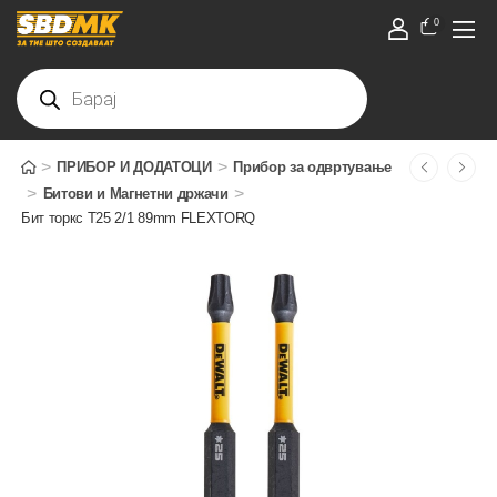
0
>
>
ПРИБОР И ДОДАТОЦИ
Прибор за одвртување
>
>
Битови и Магнетни држачи
Бит торкс T25 2/1 89mm FLEXTORQ