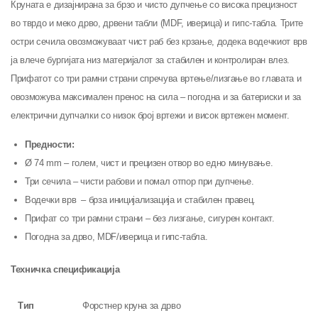
Круната е дизајнирана за брзо и чисто дупчење со висока прецизност
во тврдо и меко дрво, дрвени табли (MDF, иверица) и гипс-табла. Трите
остри сечила овозможуваат чист раб без крзање, додека водечкиот врв
ја влече бургијата низ материјалот за стабилен и контролиран влез.
Прифатот со три рамни страни спречува вртење/лизгање во главата и
овозможува максимален пренос на сила – погодна и за батериски и за
електрични дупчалки со низок број вртежи и висок вртежен момент.
Предности:
Ø 74 mm – голем, чист и прецизен отвор во едно минување.
Три сечила – чисти рабови и помал отпор при дупчење.
Водечки врв – брза иницијализација и стабилен правец.
Прифат со три рамни страни – без лизгање, сигурен контакт.
Погодна за дрво, MDF/иверица и гипс-табла.
Техничка спецификација
Тип
Форстнер круна за дрво