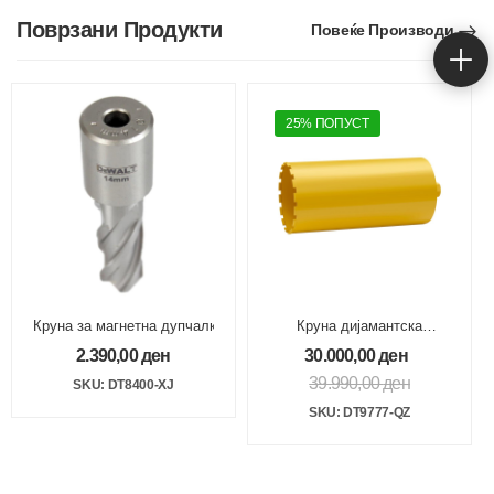
Поврзани Продукти
Повеќе Производи
25% ПОПУСТ
Круна за магнетна дупчалка ф14 mm
Круна дијамантска
200х4000мм 1 1/4“ 16
2.390,00
ден
30.000,00
ден
39.990,00
ден
SKU: DT8400-XJ
SKU: DT9777-QZ