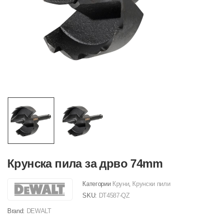
Крунска пила за дрво 74mm
Категории
Круни
,
Крунски пили
SKU:
DT4587-QZ
Brand:
DEWALT