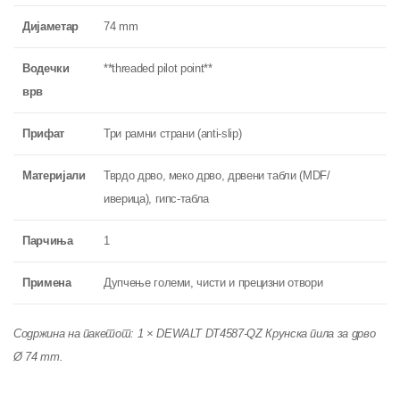
Дијаметар
74 mm
Водечки
**threaded pilot point**
врв
Прифат
Три рамни страни (anti-slip)
Материјали
Тврдо дрво, меко дрво, дрвени табли (MDF/
иверица), гипс-табла
Парчиња
1
Примена
Дупчење големи, чисти и прецизни отвори
Содржина на пакетот: 1 × DEWALT DT4587-QZ Крунска пила за дрво
Ø 74 mm.