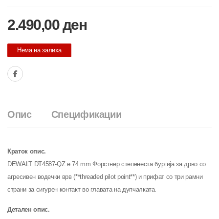
2.490,00
ден
Нема на залиха
Опис
Спецификации
Краток опис.
DEWALT DT4587-QZ е 74 mm Форстнер степенеста бургија за дрво со
агресивен водечки врв (**threaded pilot point**) и прифат со три рамни
страни за сигурен контакт во главата на дупчалката.
Детален опис.