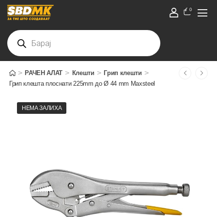
0
>
>
>
>
РАЧЕН АЛАТ
Клешти
Грип клешти
Грип клешта плоснати 225mm до Ø 44 mm Maxsteel
НЕМА ЗАЛИХА