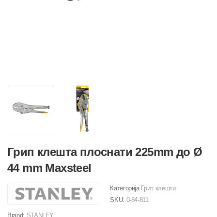
Грип клешта плоснати 225mm до Ø
44 mm Maxsteel
Категорија
Грип клешти
SKU:
0-84-811
Brand:
STANLEY