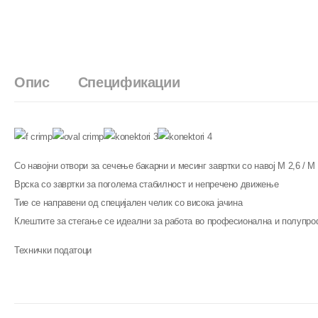
Опис
Спецификации
Со навојни отвори за сечење бакарни и месинг завртки со навој M 2,6 / M 3
Врска со завртки за поголема стабилност и непречено движење
Тие се направени од специјален челик со висока јачина
Клештите за стегање се идеални за работа во професионална и полупроф
Технички податоци