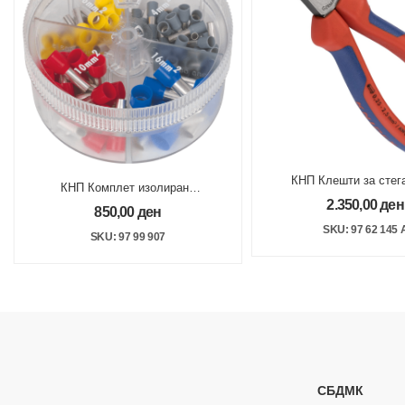
КНП Клешти за стег
КНП Комплет изолирани
туљци 0.2 -2,5 
кабел папучи 4/6/10/16mm?
2.350,00
ден
850,00
ден
SKU: 97 62 145 
SKU: 97 99 907
СБДМК