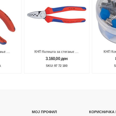
ање на
КНП Кклешта за стегање на
КНП Ко
mm
туљци 0.25 -16 mm2
3.160,00
ден
0,50/0
A
SKU: 97 72 180
S
МОЈ ПРОФИЛ
КОРИСНИЧКА