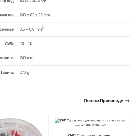
бар код
4003773070726
мензии
240 x 62 x 25 mm
2
 сечење
0,5 – 6,0 mm
AWG
20 – 10
олжина
240 mm
Teжина
270 g
Повеќе Производи
КНП Самоприлагодливи