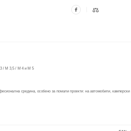
 / M 3,5 / M 4 и M 5
есионална средина, особено за помали проекти: на автомобили, камперски 