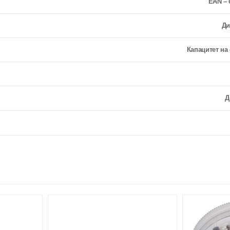
EAN – 
Ди
Капацитет на
Д