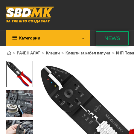
NEWS
Категории
>
>
>
>
РАЧЕН АЛАТ
Клешти
Клешти за кабел папучи
КНП Повек