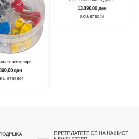
клешти за стегање на
13.890,00
ден
туљци 0.08 -10/16 mm?
SKU: 97 53 14
мплет неизолирани
кабел папучи
890,00
ден
,75/1,00/1,50/2,50
mm?
KU: 97 99 909
ПРЕТПЛАТЕТЕ СЕ НА НАШИОТ
 ПОДРШКА