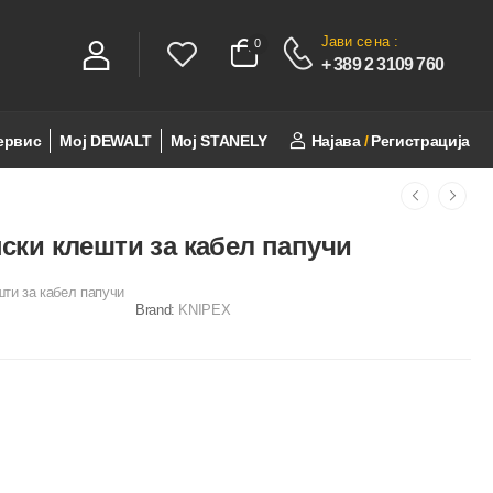
Јави се
на :
0
0
+ 389 2 3109 760
ервис
Мој DEWALT
Мој STANELY
Најава
/
Регистрација
ски клешти за кабел папучи
ти за кабел папучи
Brand:
KNIPEX