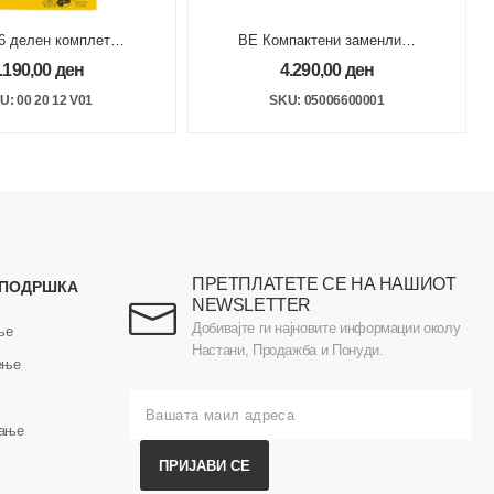
6 делен комплет
ВЕ Компактени заменливи
вачи PH VDE 1000V
одвртувачи Kraftform VDE
.190,00
ден
4.290,00
ден
KNIPEX
од 7 дела SL PH
U: 00 20 12 V01
SKU: 05006600001
ПРЕТПЛАТЕТЕ СЕ НА НАШИОТ
 ПОДРШКА
NEWSLETTER
Добивајте ги најновите информации околу
ње
Настани, Продажба и Понуди.
ење
вање
ПРИЈАВИ СЕ