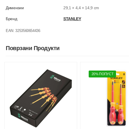
Димензии
29,1 × 4,4 × 14,9 cm
Бренд
STANLEY
EAN:
3253560654436
Поврзани Продукти
20% ПОПУСТ