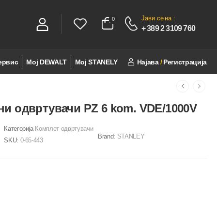
Јави се
на :
0
0
+ 389 2 3109 760
ервис
Мој DEWALT
Мој STANELY
Најава
/
Регистрација
и одвртувачи PZ 6 kom. VDE/1000V
Категорија
Комплет одвртувачи
Brand:
STANLEY
SKU:
0-65-443