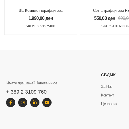
ВЕ Комплет шрафцигери
Сет штрафцигери P
1060 i/1062 i/6 VDE, 6
VDE
1.990,00
ден
550,00
ден
690,
парчиња PH
SKU: 05051575001
SKU: STHT60030
СБДМК
Имате прашање? Јавете ни се
За Нас
+ 389 2 3109 760
Контакт
Ценовник