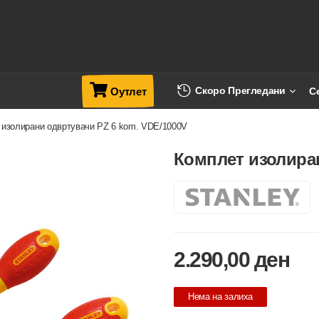
Скоро Прегледани
С
Оутлет
 изолирани одвртувачи PZ 6 kom. VDE/1000V
Комплет изолиран
2.290,00
ден
Нема на залиха