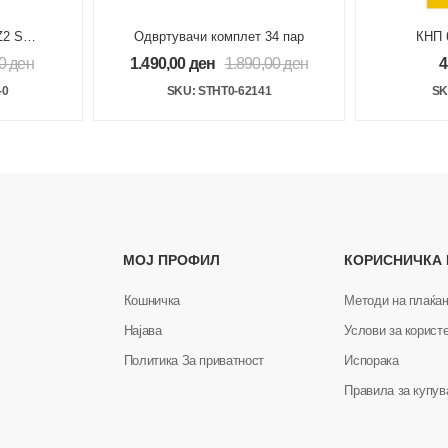
Z2 SL4
Одвртувачи комплет 34 пар
КНП 
одврту
00
ден
1.490,00
ден
1.890,00
ден
4
-0
SKU: STHT0-62141
SK
МОЈ ПРОФИЛ
КОРИСНИЧКА
Кошничка
Методи на плаќа
Најава
Услови за корист
Политика За приватност
Испорака
Правила за купу