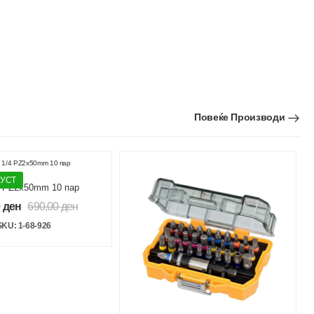
Повеќе Производи
ПУСТ
4 PZ2x50mm 10 пар
0
ден
690,00
ден
SKU: 1-68-926