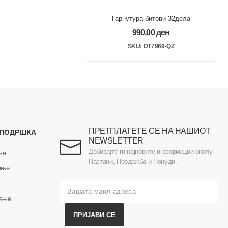
Гарнутура битови 32дела
990,00
ден
SKU: DT7969-QZ
ПРЕТПЛАТЕТЕ СЕ НА НАШИОТ
 ПОДРШКА
NEWSLETTER
Добивајте ги најновите информации околу
ње
Настани, Продажба и Понуди.
ење
вање
ПРИЈАВИ СЕ