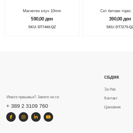
Магнетен клуч 10mm
Сет битови торкс 
57mm FLEXTORQ пр
590,00
ден
390,00
ден
SKU: DT7440-QZ
SKU: DT7275-Q
СБДМК
За Нас
Имате прашање? Јавете ни се
Контакт
+ 389 2 3109 760
Ценовник