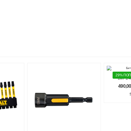
29% ПО
Бит 1/
490,0