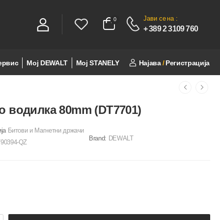
Јави се
на :
0
0
+ 389 2 3109 760
ервис
Мој DEWALT
Мој STANELY
Најава
/
Регистрација
о водилка 80mm (DT7701)
ија
Битови и Магнетни држачи
Brand:
DEWALT
90394-QZ