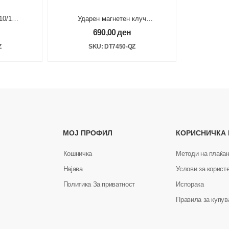
10/1
Ударен магнетен клуч
ивезок
13mm
690,00
ден
Z
SKU: DT7450-QZ
МОЈ ПРОФИЛ
КОРИСНИЧКА
Кошничка
Методи на плаќа
Најава
Услови за корист
Политика За приватност
Испорака
Правила за купу