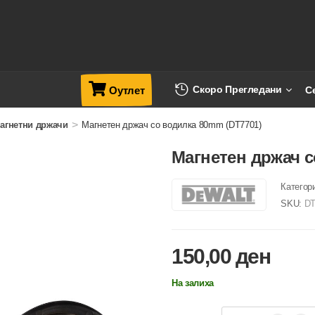
Скоро Прегледани
С
Оутлет
>
агнетни држачи
Магнетен држач со водилка 80mm (DT7701)
Магнетен држач с
Категор
SKU:
DT
150,00
ден
На залиха