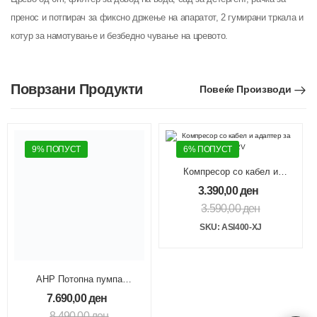
пренос и потпирач за фиксно држење на апаратот, 2 гумирани тркала и
котур за намотување и безбедно чување на цревото.
Поврзани Продукти
Повеќе Производи
9% ПОПУСТ
6% ПОПУСТ
Компресор со кабел и
адаптер за кола 12V
3.390,00
ден
3.590,00
ден
SKU: ASI400-XJ
АНР Потопна пумпа
нечиста вода-инокс 1100W
7.690,00
ден
16500 l/h
8.490,00
ден