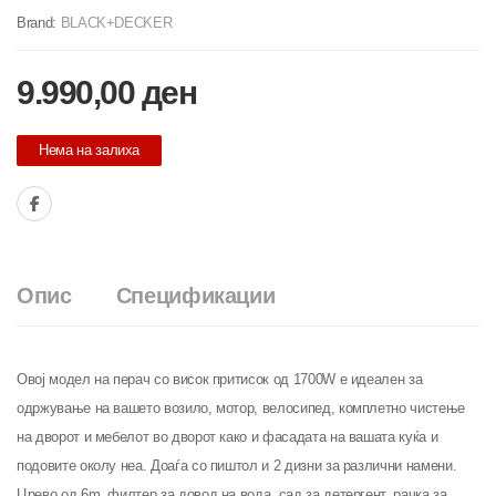
Brand:
BLACK+DECKER
9.990,00
ден
Нема на залиха
Опис
Спецификации
Овој модел на перач со висок притисок од 1700W е идеален за
одржување на вашето возило, мотор, велосипед, комплетно чистење
на дворот и мебелот во дворот како и фасадата на вашата куќа и
подовите околу неа. Доаѓа со пиштол и 2 дизни за различни намени.
Црево од 6m, филтер за довод на вода, сад за детергент, рачка за