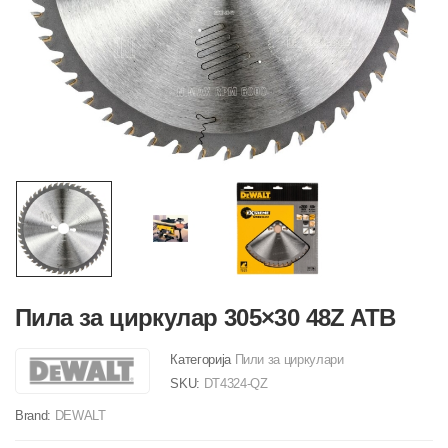
Пила за циркулар 305×30 48Z ATB
Категорија
Пили за циркулари
SKU:
DT4324-QZ
Brand:
DEWALT