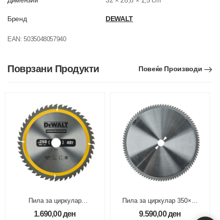
Димензии
32 × 28,8 × 1,5 cm
Бренд
DEWALT
EAN:
5035048057940
Поврзани Продукти
Повеќе Производи
Пила за циркулар
Пила за циркулар 350×30
250x30mm 48Z
96Z TCG
1.690,00
ден
9.590,00
ден