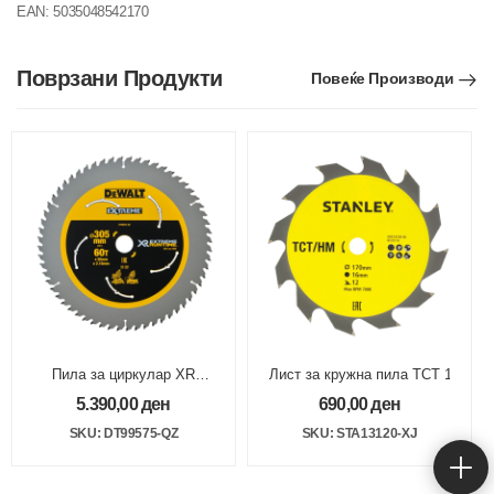
EAN:
5035048542170
Поврзани Продукти
Повеќе Производи
Пила за циркулар XR
Лист за кружна пила TCT 170х16
305mm x 30mm 60T
5.390,00
ден
690,00
ден
Flexvolt
SKU: DT99575-QZ
SKU: STA13120-XJ