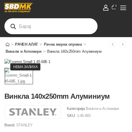
0
>
>
>
РАЧЕН АЛАТ
Рачна мерна опрема
>
Винкли и Агломери
Винкла 140x250mm Алуминиум
НЕМА ЗАЛИХА
Винкла 140x250mm Алуминиум
Категорија
Винкли и Агломери
SKU:
1-45-685
Brand:
STANLEY