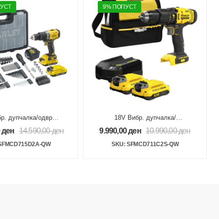
ПУСТ
9% ПОПУСТ
р. дупчалка/одврт.
18V Вибр. дупчалка/
V20 Brushless 100
одвртувач 2×1.5Ah V20
0
ден
14.590,00
ден
9.990,00
ден
10.990,00
ден
прибор
 SFMCD715D2A-QW
SKU: SFMCD711C2S-QW