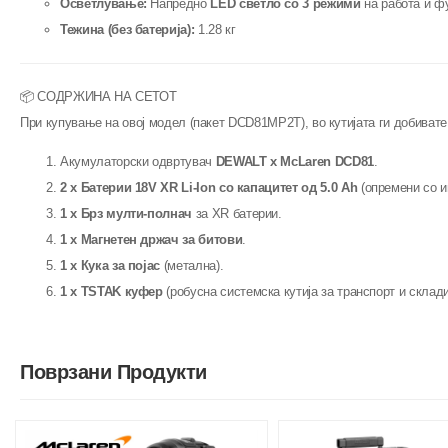
Осветлување:
Напредно
LED светло со 3 режими
на работа и фу
Тежина (без батерија):
1.28 кг
📦 СОДРЖИНА НА СЕТОТ
При купување на овој модел (пакет DCD81MP2T), во кутијата ги добиват
Акумулаторски одвртувач
DEWALT x McLaren DCD81
.
2 x Батерии 18V XR Li-Ion со капацитет од 5.0 Ah
(опремени со и
1 x Брз мулти-полнач
за XR батерии.
1 x Магнетен држач за битови
.
1 x Кука за појас
(метална).
1 x TSTAK куфер
(робусна системска кутија за транспорт и склад
Поврзани Продукти