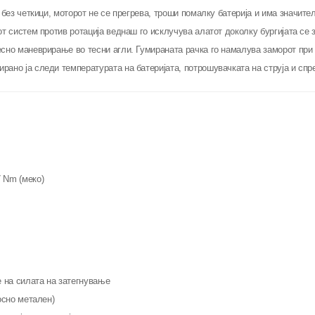
без четкици, моторот не се прегрева, троши помалку батерија и има значител
 систем против ротација веднаш го исклучува алатот доколку бургијата се з
но маневрирање во тесни агли. Гумираната рачка го намалува заморот при ц
рано ја следи температурата на батеријата, потрошувачката на струја и сп
7 Nm (меко)
 на силата на затегнување
осно метален)