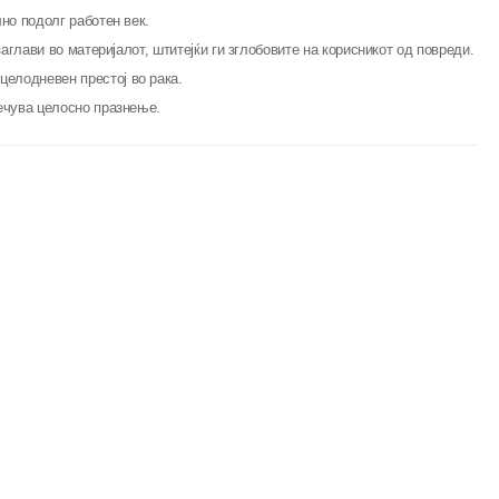
но подолг работен век.
аглави во материјалот, штитејќи ги зглобовите на корисникот од повреди.
елодневен престој во рака.
речува целосно празнење.