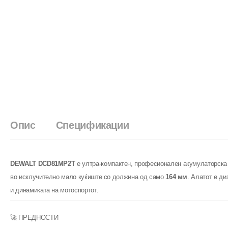
Опис
Спецификации
DEWALT DCD81MP2T
е ултра-компактен, професионален акумулаторска 
во исклучително мало куќиште со должина од само
164 мм
. Алатот е ди
и динамиката на мотоспортот.
🚀 ПРЕДНОСТИ