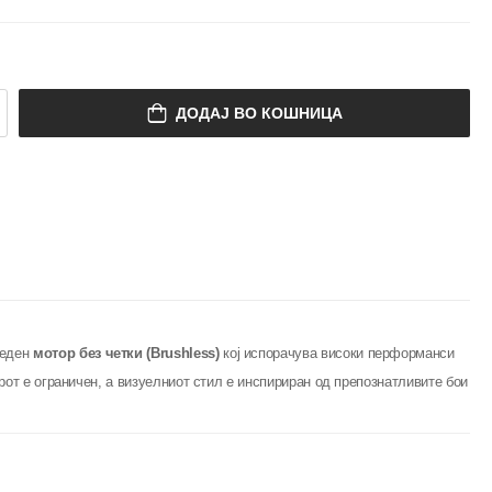
ДОДАЈ ВО КОШНИЦА
реден
мотор без четки (Brushless)
кој испорачува високи перформанси
орот е ограничен, а визуелниот стил е инспириран од препознатливите бои