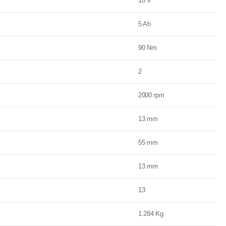
18 V
5 Ah
90 Nm
2
2000 rpm
13 mm
55 mm
13 mm
13
1.284 Kg