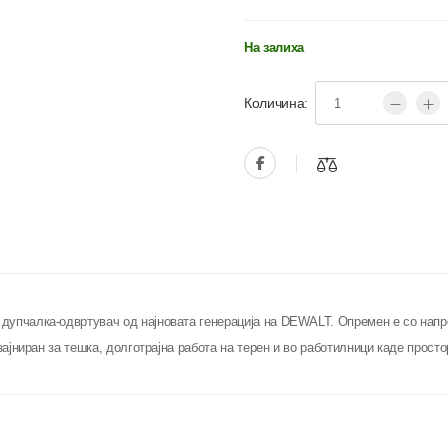
На залиха
Количина:
дупчалка-одвртувач од најновата генерација на DEWALT. Опремен е со нап
зајниран за тешка, долготрајна работа на терен и во работилници каде прост