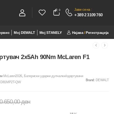
Јави се
на :
0
0
+ 389 2 3109 760
ервис
Мој DEWALT
Мој STANELY
Најава
/
Регистрација
ртувач 2x5Ah 90Nm McLaren F1
ии
McLaren2026
,
Батериски ударни дупчалки/одвртувачи
Brand:
DEWALT
CD81MP2T-QW
0.650,00
ден