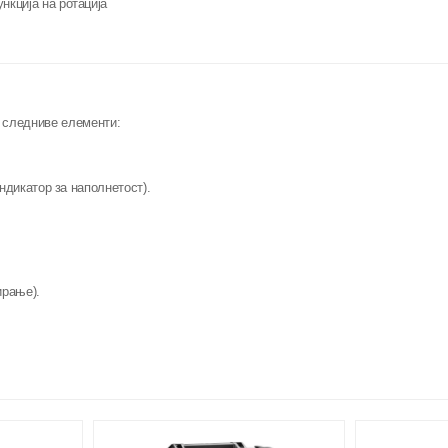
нкција на ротација
е следниве елементи:
ндикатор за наполнетост).
ирање).