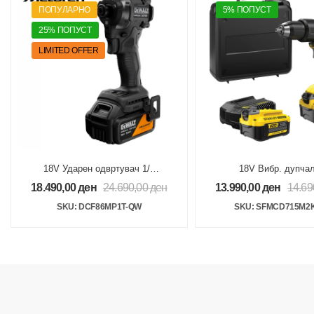
ПОПУЛАРНО
5% ПОПУСТ
25% ПОПУСТ
LIMITED OFFER
18V Ударен одвртувач 1/4
18V Вибр. дупчал
1x5Ah 205Nm McLaren F1
одвртувач 2x4Ah V20
18.490,00
ден
24.690,00
ден
13.990,00
ден
14.69
Special Edition
SKU: DCF86MP1T-QW
SKU: SFMCD715M2