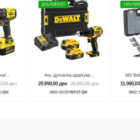
22% ПОПУСТ
18% ПО
ка/
Аку. дупчалка,одвртувач
18V Виб
 Brushless
18V 5Ah ТСТАК
2x2Ah 
0,00
ден
20.990,00
ден
26.990,00
ден
11.990,0
K-QW
SKU: DCD709P2T-QW
SKU: