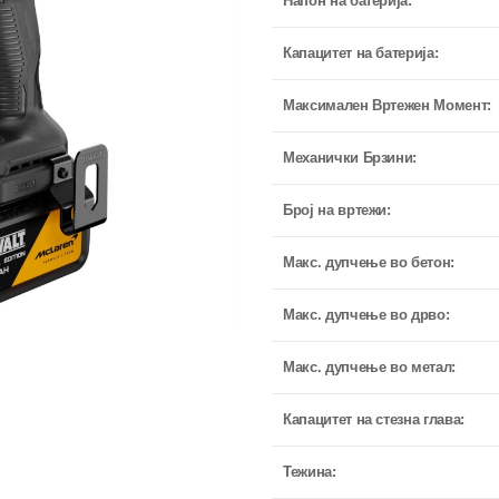
Напон на батерија:
Капацитет на батерија:
Максимален Вртежен Момент:
Механички Брзини:
Број на вртежи:
Макс. дупчење во бетон:
Макс. дупчење во дрво:
Макс. дупчење во метал:
Капацитет на стезна глава:
Тежина: