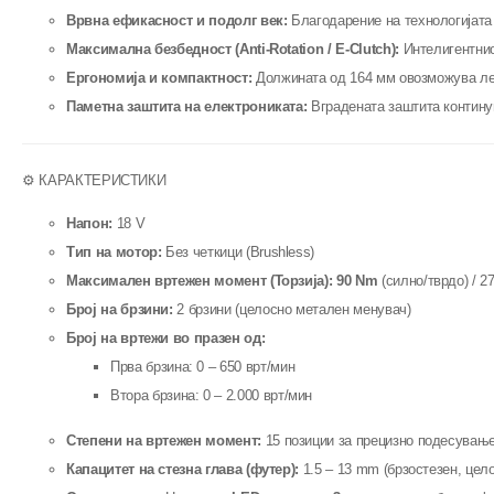
Врвна ефикасност и подолг век:
Благодарение на технологијата 
Максимална безбедност (Anti-Rotation / E-Clutch):
Интелигентниот
Ергономија и компактност:
Должината од 164 мм овозможува лес
Паметна заштита на електрониката:
Вградената заштита континуи
⚙️ КАРАКТЕРИСТИКИ
Напон:
18 V
Тип на мотор:
Без четкици (Brushless)
Максимален вртежен момент (Торзија):
90 Nm
(силно/тврдо) / 2
Број на брзини:
2 брзини (целосно метален менувач)
Број на вртежи во празен од:
Прва брзина: 0 – 650 врт/мин
Втора брзина: 0 – 2.000 врт/мин
Степени на вртежен момент:
15 позиции за прецизно подесување
Капацитет на стезна глава (футер):
1.5 – 13 mm (брзостезен, цел