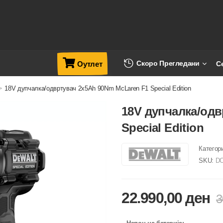
Скоро Прегледани
С
Оутлет
>
18V дупчалка/одвртувач 2x5Ah 90Nm McLaren F1 Special Edition
18V дупчалка/одв
Special Edition
Категор
SKU:
D
22.990,00
ден
3