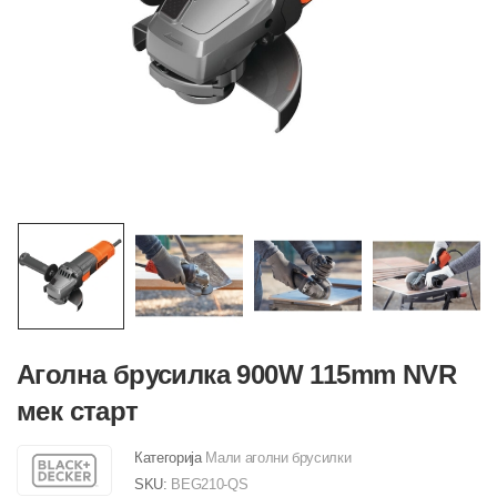
Аголна брусилка 900W 115mm NVR
мек старт
Категорија
Мали аголни брусилки
SKU:
BEG210-QS