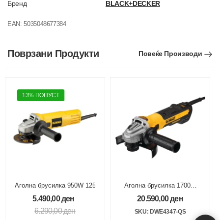
Бренд
BLACK+DECKER
EAN:
5035048677384
Поврзани Продукти
Повеќе Производи
13% ПОПУСТ
Аголна брусилка 950W 125mm 12000rpm
Аголна брусилка 1700W
125mm BRUSHLESS
5.490,00
ден
20.590,00
ден
6.290,00
ден
SKU: DWE4347-QS