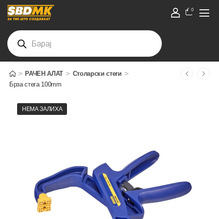
0
>
>
>
РАЧЕН АЛАТ
Столарски стеги
Брза стега 100mm
НЕМА ЗАЛИХА