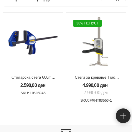
38% ПОПУСТ
Столарска стега 600mm
Стеги за кревање Trade
Quick-Grip
Lift 150kg 220mm
2.590,00
ден
4.990,00
ден
7.990,00
ден
SKU: 10505945
SKU: FMHT83550-1