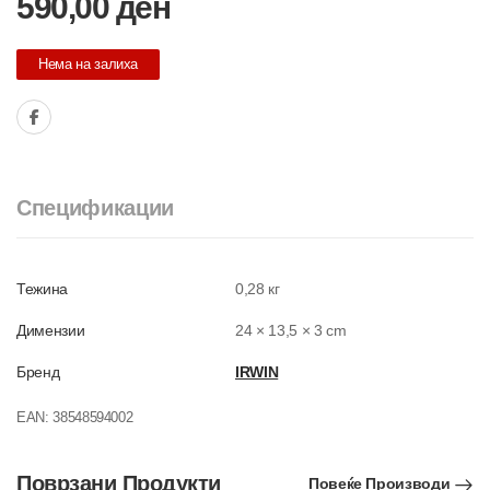
590,00
ден
Нема на залиха
Спецификации
Тежина
0,28 кг
Димензии
24 × 13,5 × 3 cm
Бренд
IRWIN
EAN:
38548594002
Поврзани Продукти
Повеќе Производи