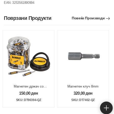
EAN:
3253561890994
Поврзани Продукти
Повеќе Производи
Магнетен држач со
Магнетен клуч 8mm
водилка 80mm (DT7701)
150,00
ден
320,00
ден
SKU: DT90394-QZ
SKU: DT7402-QZ