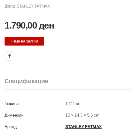
Brand:
STANLEY FATMAX
1.790,00
ден
Нема на залиха
Спецификации
Тежина
1,111 кг
Димензии
15 × 24,3 × 5,5 cm
Бренд
STANLEY FATMAX