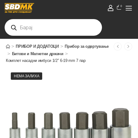
0
>
>
ПРИБОР И ДОДАТОЦИ
Прибор за одвртување
>
>
Битови и Магнетни држачи
Комплет насадни имбуси 1/2″ 6-19 mm 7 пар
НЕМА ЗАЛИХА