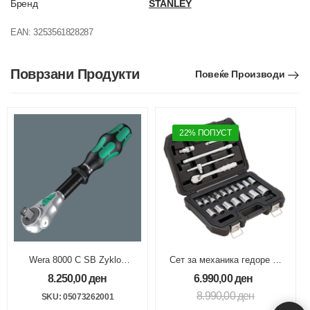
Бренд
STANLEY
EAN:
3253561828287
Поврзани Продукти
Повеќе Производи
22% ПОПУСТ
Wera 8000 C SB Zyklop
Сет за механика гедоре 22
Крцкалка 1/2″
парчиња 1/2
8.250,00
ден
6.990,00
ден
8.990,00
ден
SKU: 05073262001