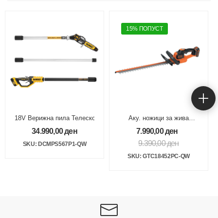
15% ПОПУСТ
18V Верижна пила Телескоп 1x5Ah
Аку. ножици за жива
ограда 18V 45cm 2Ah
34.990,00
ден
7.990,00
ден
9.390,00
ден
SKU: DCMPS567P1-QW
SKU: GTC18452PC-QW