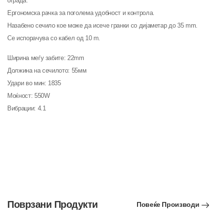
ограда.
Ергономска рачка за поголема удобност и контрола.
Назабено сечило кое може да исече гранки со дијаметар до 35 mm.
Се испорачува со кабел од 10 m.
Ширина меѓу забите: 22mm
Должина на сечилото: 55мм
Удари во мин: 1835
Моќност: 550W
Вибрации: 4.1
Поврзани Продукти
Повеќе Производи