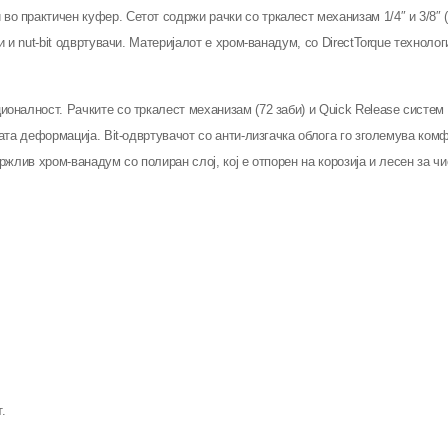
практичен куфер. Сетот содржи рачки со тркалест механизам 1/4″ и 3/8″ (7
и nut-bit одвртувачи. Материјалот е хром-ванадум, со DirectTorque технолог
налност. Рачките со тркалест механизам (72 заби) и Quick Release систем н
ата деформација. Bit-одвртувачот со анти-лизгачка облога го зголемува ко
ржлив хром-ванадум со полиран слој, кој е отпорен на корозија и лесен за 
.