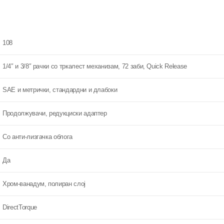
108
1/4″ и 3/8″ рачки со тркалест механизам, 72 заби, Quick Release
SAE и метрички, стандардни и длабоки
Продолжувачи, редукциски адаптер
Со анти-лизгачка облога
Да
Хром-ванадум, полиран слој
DirectTorque