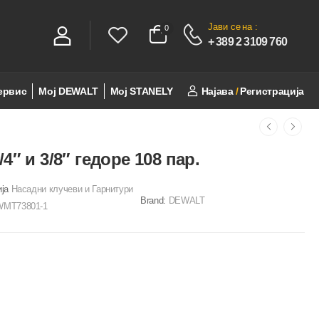
Јави се
на :
0
0
+ 389 2 3109 760
ервис
Мој DEWALT
Мој STANELY
Најава
/
Регистрација
4″ и 3/8″ гедоре 108 пар.
ија
Насадни клучеви и Гарнитури
Brand:
DEWALT
MT73801-1