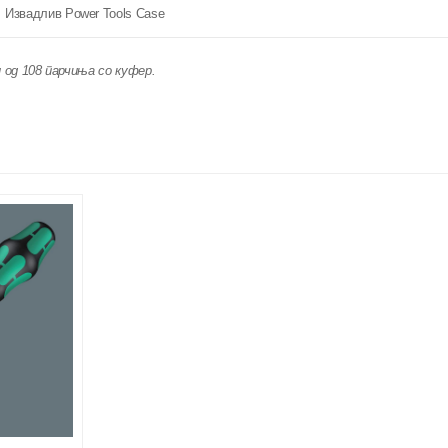
Извадлив Power Tools Case
од 108 парчиња со куфер.