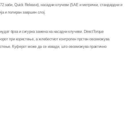
2 заби, Quick Release), насадни клучеви (SAE и метрички, стандардни и
ија и полиран завршен слој.
удат брза и сигурна замена на насадни клучеви. DirectTorque
мфорот при користење, а жлебестиот контролен прстен овозможува
чистење. Куферот може да се извади, што овозможува практично