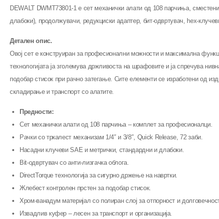
DEWALT DWMT73801-1 е сет механички алати од 108 парчиња, сместени во 
длабоки), продолжувачи, редукциски адаптер, бит-одвртувач, hex-клучеви 
Детален опис.
Овој сет е конструиран за професионални можности и максимална функцио
технологијата ја зголемува држливоста на шрафовите и ја спречува нивн
подобар стисок при рачно затегање. Сите елементи се изработени од изд
складирање и транспорт со алатите.
Предности:
Сет механички алати од 108 парчиња – комплет за професионалци.
Рачки со тркалест механизам 1/4″ и 3/8″, Quick Release, 72 заби.
Насадни клучеви SAE и метрички, стандардни и длабоки.
Bit-одвртувач со анти-лизгачка облога.
DirectTorque технологија за сигурно држење на навртки.
Жлебест контролен прстен за подобар стисок.
Хром-ванадум материјал со полиран слој за отпорност и долговечност
Извадлив куфер – лесен за транспорт и организација.