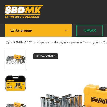
NEWS
Категории
>
>
>
>
РАЧЕН АЛАТ
Клучеви
Насадни клучеви и Гарнитури
Сет
НЕМА ЗАЛИХА