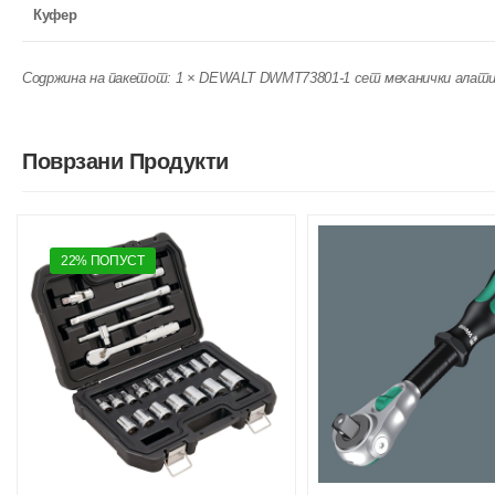
Куфер
Содржина на пакетот: 1 × DEWALT DWMT73801-1 сет механички алати 
Поврзани Продукти
22% ПОПУСТ