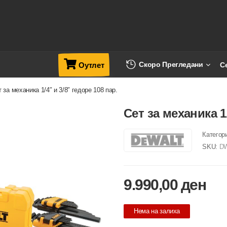
Скоро Прегледани
С
Оутлет
 за механика 1/4″ и 3/8″ гедоре 108 пар.
Сет за механика 1/
Категор
SKU:
DW
9.990,00
ден
Нема на залиха