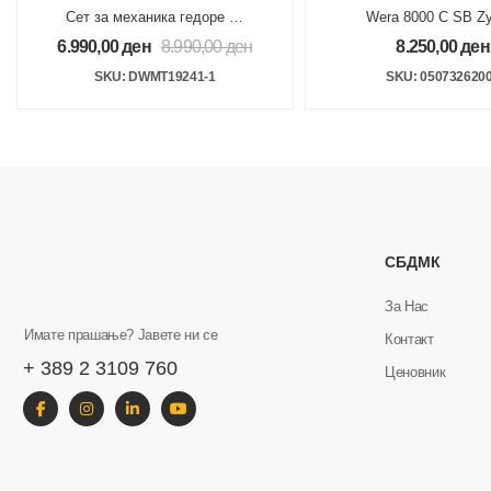
Сет за механика гедоре 22
Wera 8000 C SB Zy
парчиња 1/2
Крцкалка 1/2″
6.990,00
ден
8.990,00
ден
8.250,00
ден
SKU: DWMT19241-1
SKU: 050732620
СБДМК
За Нас
Имате прашање? Јавете ни се
Контакт
+ 389 2 3109 760
Ценовник