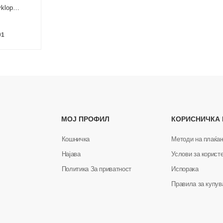
klop
01
МОЈ ПРОФИЛ
КОРИСНИЧКА
Кошничка
Методи на плаќа
Најава
Услови за корист
Политика За приватност
Испорака
Правила за купу