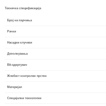
Техничка спецификација
Број на парчиња
Рачки
Насадни клучеви
Дополнувања
Bit-одвртувач
Жлебест контролен прстен
Материјал
Специјални технологии