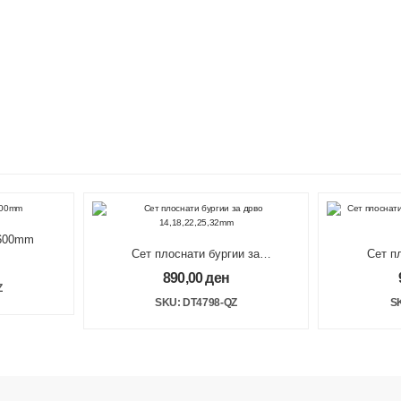
x600mm
Сет плоснати бургии за
Сет п
дрво 14,18,22,25,32mm
дрво 20
890,00
ден
Z
SKU: DT4798-QZ
S