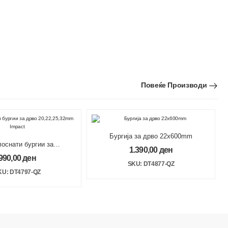
Повеќе Производи
Бургија за дрво 22x600mm
лоснати бургии за
1.390,00
ден
,22,25,32mm Impact
990,00
ден
SKU: DT4877-QZ
KU: DT4797-QZ