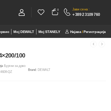
Јави се
на :
0
0
+ 389 2 3109 760
ервис
Мој DEWALT
Мој STANELY
Најава
/
Регистрација
4×200/100
ија
Бургии за дрво
Brand:
DEWALT
4608-QZ