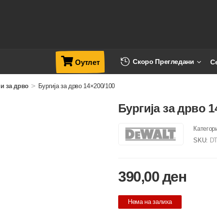
Скоро Прегледани
С
Оутлет
>
и за дрво
Бургија за дрво 14×200/100
Бургија за дрво 1
Категор
SKU:
DT
390,00
ден
Нема на залиха