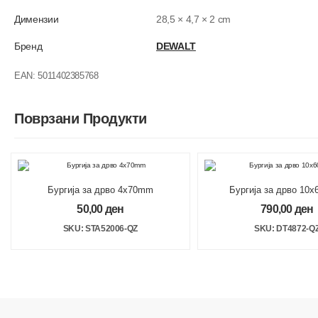
Димензии
28,5 × 4,7 × 2 cm
Бренд
DEWALT
EAN:
5011402385768
Поврзани Продукти
Бургија за дрво 4x70mm
Бургија за дрво 10
50,00
ден
790,00
ден
SKU: STA52006-QZ
SKU: DT4872-Q