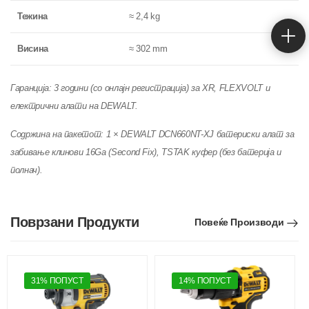
Тежина
≈ 2,4 kg
Висина
≈ 302 mm
Гаранција: 3 години (со онлајн регистрација) за XR, FLEXVOLT и
електрични алати на DEWALT.
Содржина на пакетот: 1 × DEWALT DCN660NT-XJ батериски алат за
забивање клинови 16Ga (Second Fix), TSTAK куфер (без батерија и
полнач).
Поврзани Продукти
Повеќе Производи
31% ПОПУСТ
14% ПОПУСТ