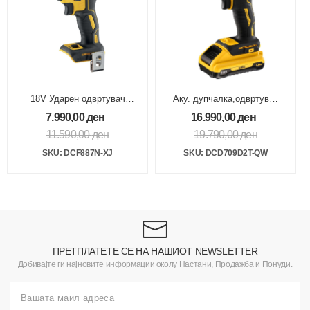
18V Ударен одвртувач
Аку. дупчалка,одвртувач
205Nm 1/4 без опрема
18V 2Ah ТСТАК
7.990,00
ден
16.990,00
ден
11.590,00
ден
19.790,00
ден
SKU: DCF887N-XJ
SKU: DCD709D2T-QW
ПРЕТПЛАТЕТЕ СЕ НА НАШИОТ NEWSLETTER
Добивајте ги најновите информации околу Настани, Продажба и Понуди.