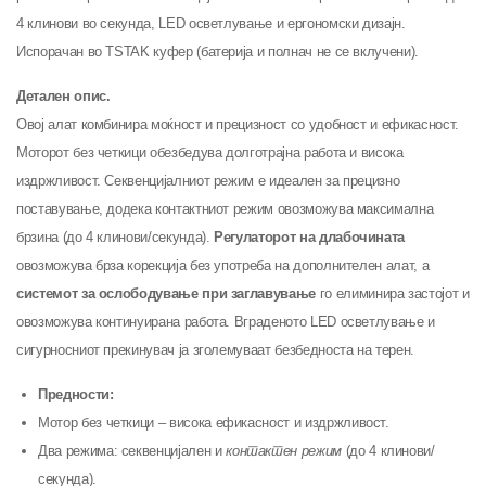
4 клинови во секунда, LED осветлување и ергономски дизајн.
Испорачан во TSTAK куфер (батерија и полнач не се вклучени).
Детален опис.
Овој алат комбинира моќност и прецизност со удобност и ефикасност.
Моторот без четкици обезбедува долготрајна работа и висока
издржливост. Секвенцијалниот режим е идеален за прецизно
поставување, додека контактниот режим овозможува максимална
брзина (до 4 клинови/секунда).
Регулаторот на длабочината
овозможува брза корекција без употреба на дополнителен алат, а
системот за ослободување при заглавување
го елиминира застојот и
овозможува континуирана работа. Вграденото LED осветлување и
сигурносниот прекинувач ја зголемуваат безбедноста на терен.
Предности:
Мотор без четкици – висока ефикасност и издржливост.
Два режима: секвенцијален и
контактен режим
(до 4 клинови/
секунда).