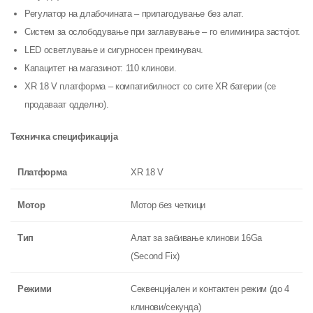
Регулатор на длабочината – прилагодување без алат.
Систем за ослободување при заглавување – го елиминира застојот.
LED осветлување и сигурносен прекинувач.
Капацитет на магазинот: 110 клинови.
XR 18 V платформа – компатибилност со сите XR батерии (се
продаваат одделно).
Техничка спецификација
Платформа
XR 18 V
Мотор
Мотор без четкици
Тип
Алат за забивање клинови 16Ga
(Second Fix)
Режими
Секвенцијален и контактен режим (до 4
клинови/секунда)