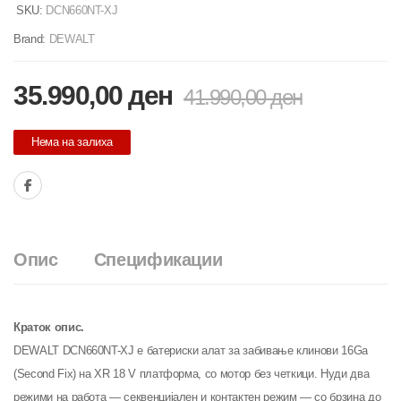
SKU:
DCN660NT-XJ
Brand:
DEWALT
35.990,00
ден
41.990,00
ден
Нема на залиха
Опис
Спецификации
Краток опис.
DEWALT DCN660NT-XJ е батериски алат за забивање клинови 16Ga
(Second Fix) на XR 18 V платформа, со мотор без четкици. Нуди два
режими на работа — секвенцијален и контактен режим — со брзина до