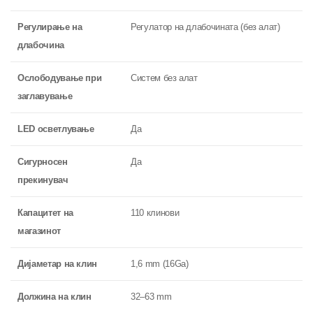
Регулирање на
Регулатор на длабочината (без алат)
длабочина
Ослободување при
Систем без алат
заглавување
LED осветлување
Да
Сигурносен
Да
прекинувач
Капацитет на
110 клинови
магазинот
Дијаметар на клин
1,6 mm (16Ga)
Должина на клин
32–63 mm