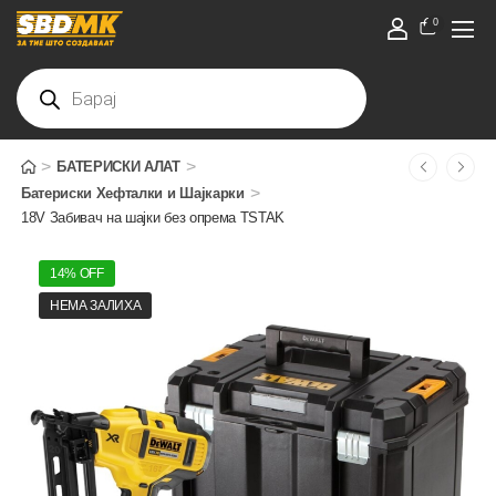
0
>
>
БАТЕРИСКИ АЛАТ
>
Батериски Хефталки и Шајкарки
18V Забивач на шајки без опрема TSTAK
14% OFF
НЕМА ЗАЛИХА