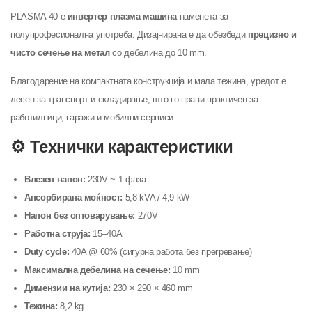
PLASMA 40 е
инвертер плазма машина
наменета за
полупрофесионална употреба. Дизајнирана е да обезбеди
прецизно и
чисто сечење на метал
со дебелина до 10 mm.
Благодарение на компактната конструкција и мала тежина, уредот е
лесен за транспорт и складирање, што го прави практичен за
работилници, гаражи и мобилни сервиси.
⚙️ Технички карактеристики
Влезен напон:
230V ~ 1 фаза
Апсорбирана моќност:
5,8 kVA / 4,9 kW
Напон без оптоварување:
270V
Работна струја:
15–40A
Duty cycle:
40A @ 60% (сигурна работа без прегревање)
Максимална дебелина на сечење:
10 mm
Димензии на кутија:
230 × 290 × 460 mm
Тежина:
8,2 kg