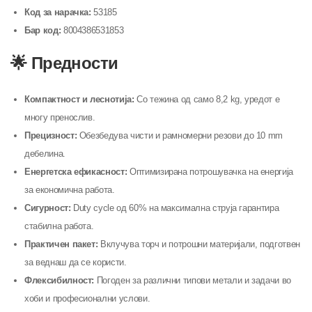
Код за нарачка:
53185
Бар код:
8004386531853
🌟 Предности
Компактност и леснотија:
Со тежина од само 8,2 kg, уредот е
многу пренослив.
Прецизност:
Обезбедува чисти и рамномерни резови до 10 mm
дебелина.
Енергетска ефикасност:
Оптимизирана потрошувачка на енергија
за економична работа.
Сигурност:
Duty cycle од 60% на максимална струја гарантира
стабилна работа.
Практичен пакет:
Вклучува торч и потрошни материјали, подготвен
за веднаш да се користи.
Флексибилност:
Погоден за различни типови метали и задачи во
хоби и професионални услови.