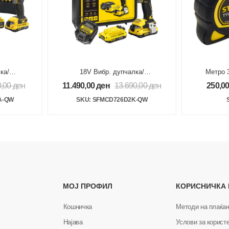
ка/
18V Вибр. дупчалка/
Метро 3
одвртувач 2x2Ah V20
0,00
ден
11.490,00
ден
13.690,00
ден
250,0
р V20
Brushless
A-QW
SKU: SFMCD726D2K-QW
МОЈ ПРОФИЛ
КОРИСНИЧКА
Кошничка
Методи на плаќа
Најава
Услови за корист