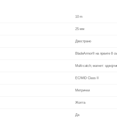
10 m
25 мм
Двострано
BladeArmor® на првите 8 с
Multi-catch; магнет: одвојли
EC/MID Class II
Метрички
Жолта
Да