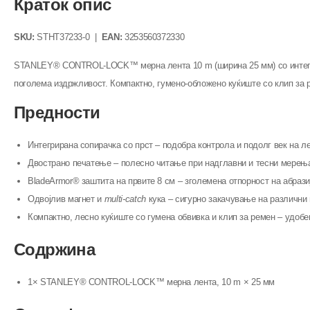
Краток опис
SKU:
STHT37233-0 |
EAN:
3253560372330
STANLEY® CONTROL-LOCK™ мерна лента 10 m (ширина 25 мм) со интегрир
поголема издржливост. Компактно, гумено-обложено куќиште со клип за р
Предности
Интегрирана сопирачка со прст – подобра контрола и подолг век на ле
Двострано печатење – полесно читање при надглавни и тесни мерењ
BladeArmor® заштита на првите 8 см – зголемена отпорност на абрази
Одвојлив магнет и
multi-catch
кука – сигурно закачување на различни
Компактно, лесно куќиште со гумена обвивка и клип за ремен – удобе
Содржина
1× STANLEY® CONTROL-LOCK™ мерна лента, 10 m × 25 мм