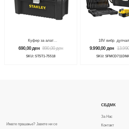
Куфер за алат
18V вибр. дупчал
406x205x195mm пластичен
одвртувач
690,00
ден
890,00
ден
9.990,00
ден
13.99
1x2Ah+1x4Ah+прибо
SKU: STST1-75518
SKU: SFMCD711DM
СБДМК
За Нас
Имате прашање? Јавете ни се
Контакт