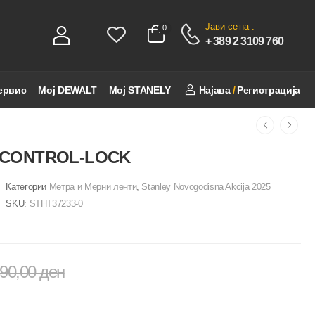
Јави се
на :
0
0
+ 389 2 3109 760
ервис
Мој DEWALT
Мој STANELY
Најава
/
Регистрација
 CONTROL-LOCK
Категории
Метра и Мерни ленти
,
Stanley Novogodisna Akcija 2025
SKU:
STHT37233-0
690,00
ден