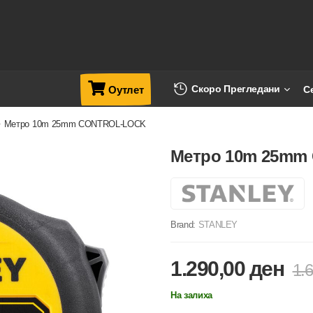
Скоро Прегледани
С
Оутлет
>
Метро 10m 25mm CONTROL-LOCK
Метро 10m 25mm
Brand:
STANLEY
1.290,00
ден
1.
На залиха