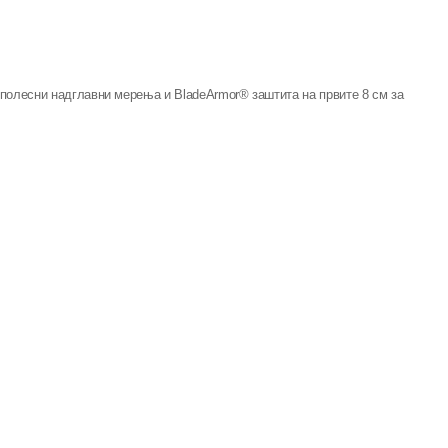
олесни надглавни мерења и BladeArmor® заштита на првите 8 см за