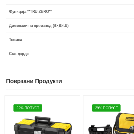
Функција **TRU-ZERO**
Димензии на производ (В×Д×Ш)
Тежина
Стандарди
Поврзани Продукти
22% ПОПУСТ
29% ПОПУСТ