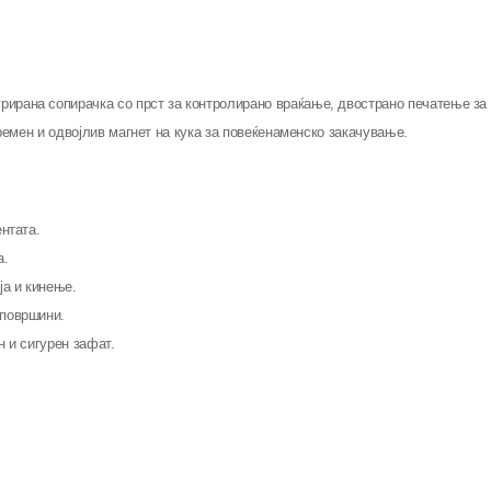
ана сопирачка со прст за контролирано враќање, двострано печатење за п
емен и одвојлив магнет на кука за повеќенаменско закачување.
нтата.
а.
ја и кинење.
 површини.
н и сигурен зафат.