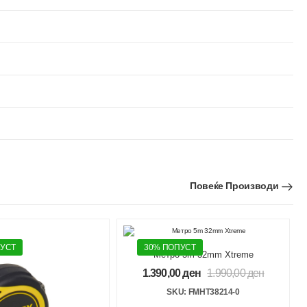
Повеќе Производи
ПУСТ
30% ПОПУСТ
Метро 5m 32mm Xtreme
1.390,00
ден
1.990,00
ден
SKU: FMHT38214-0