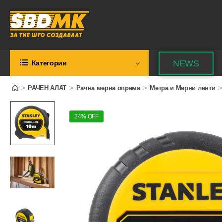
NEWS
Категории
>
>
>
РАЧЕН АЛАТ
Рачна мерна опрема
Метра и Мерни ленти
24% OFF