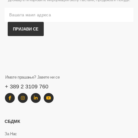
Добивајте ги најновите информации околу Настани, Продажба и Понуди.
ПРИЈАВИ СЕ
Имате прашање? Јавете ни се
+ 389 2 3109 760
СБДМК
За Нас