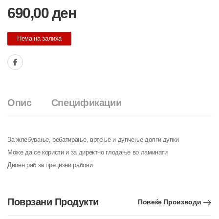
690,00
ден
Нема на залиха
Опис
Спецификации
За жлебување, ребатирање, вртење и дупчење долги дупки
Mоже да се користи и за директно глодање во ламинати
Двоен раб за прецизни рабови
Поврзани Продукти
Повеќе Производи