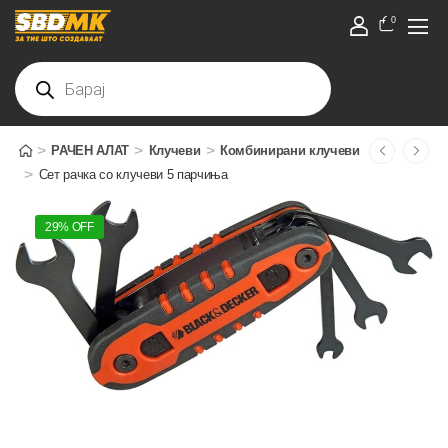
0
>
>
>
РАЧЕН АЛАТ
Клучеви
Комбинирани клучеви
>
Сет рачка со клучеви 5 парчиња
29% OFF