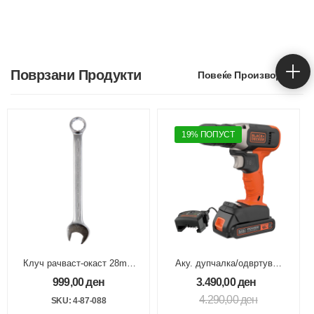
Поврзани Продукти
Повеќе Производи
19% ПОПУСТ
Клуч рачваст-окаст 28mm
Аку. дупчалка/одвртувач
MAXI-DRIVE
18V 1.5Ah 37Nm
999,00
ден
3.490,00
ден
4.290,00
ден
SKU: 4-87-088