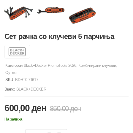
Сет рачка со клучеви 5 парчиња
Категории
Black+Decker PromoTools 2026
,
Комбинирани клучеви
,
Оутлет
SKU:
BDHT0-71617
Brand:
BLACK+DECKER
600,00
ден
850,00
ден
На залиха