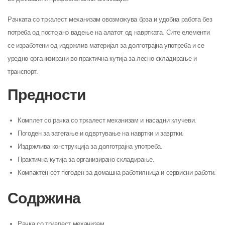
Рачката со тркалест механизам овозможува брза и удобна работа без
потреба од постојано вадење на алатот од навртката. Сите елементи
се изработени од издржлив материјал за долготрајна употреба и се
уредно организирани во практична кутија за лесно складирање и
транспорт.
Предности
Комплет со рачка со тркалест механизам и насадни клучеви.
Погоден за затегање и одвртување на навртки и завртки.
Издржлива конструкција за долготрајна употреба.
Практична кутија за организирано складирање.
Компактен сет погоден за домашна работилница и сервисни работи.
Содржина
Рачка со тркалест механизам