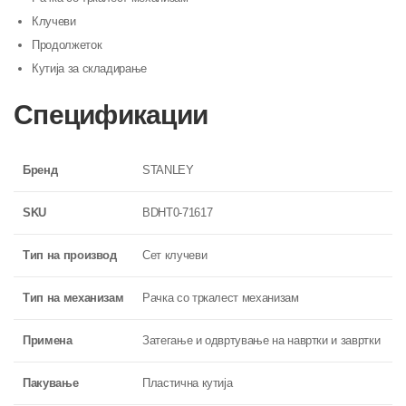
Клучеви
Продолжеток
Кутија за складирање
Спецификации
Бренд
STANLEY
SKU
BDHT0-71617
Тип на производ
Сет клучеви
Тип на механизам
Рачка со тркалест механизам
Примена
Затегање и одвртување на навртки и завртки
Пакување
Пластична кутија