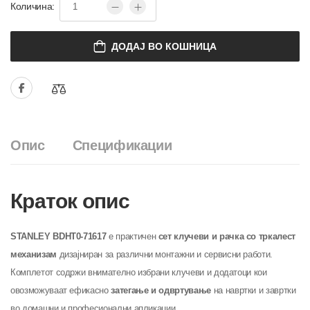
Количина:
ДОДАЈ ВО КОШНИЦА
Опис
Спецификации
Краток опис
STANLEY BDHT0-71617
е практичен
сет клучеви и рачка со тркалест
механизам
дизајниран за различни монтажни и сервисни работи.
Комплетот содржи внимателно избрани клучеви и додатоци кои
овозможуваат ефикасно
затегање и одвртување
на навртки и завртки
во домашни и професионални апликации.