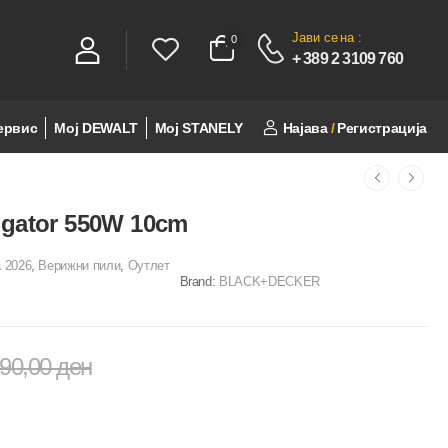
Јави се
на :
0
0
+ 389 2 3109 760
ервис
Мој DEWALT
Мој STANELY
Најава
/
Регистрација
igator 550W 10cm
 2026
,
Верижни пили
,
Оутлет
Brand:
BLACK+DECKER
990,00
ден