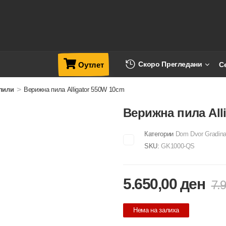
Скоро Прегледани
С
Оутлет
>
пили
Верижна пила Alligator 550W 10cm
Верижна пила All
Категории
Dom Dvor Gradina
SKU:
GK1000-QS
5.650,00
ден
7.
Нема на залиха