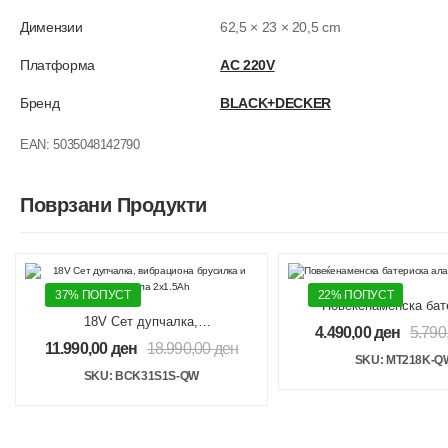
Димензии
62,5 × 23 × 20,5 cm
Платформа
AC 220V
Бренд
BLACK+DECKER
EAN:
5035048142790
Поврзани Продукти
37% ПОПУСТ
22% ПОПУСТ
Повеќенаменска бат
18V Сет дупчалка,
алатка Multievo 
4.490,00
ден
5.790
вибрациона брусилка и
11.990,00
ден
18.990,00
ден
убодна пила 2×1.5Ah
SKU: MT218K-Q
SKU: BCK31S1S-QW