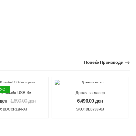
Повеќе Производи
ПУСТ
ED ламба USB без
Држач за ласер
опрема
ден
1.690,00
ден
6.490,00
ден
: BDCCF12N-XJ
SKU: DE0738-XJ