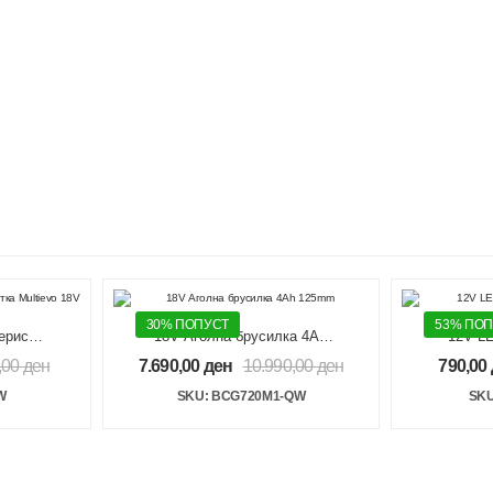
30% ПОПУСТ
53% ПО
ериска
18V Аголна брусилка 4Ah
12V L
18V
125mm
,00
ден
7.690,00
ден
10.990,00
ден
790,00
W
SKU: BCG720M1-QW
SKU