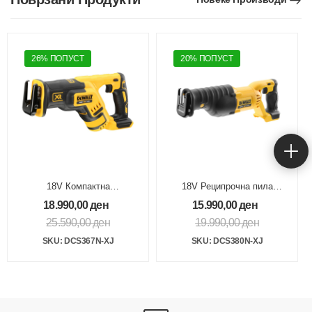
26% ПОПУСТ
20% ПОПУСТ
18V Компактна
18V Реципрочна пила
реципрочна пила Brushless, без опрема
2950rpm без опрема
18.990,00
ден
15.990,00
ден
25.590,00
ден
19.990,00
ден
SKU: DCS367N-XJ
SKU: DCS380N-XJ