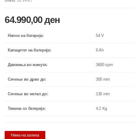
Brand:
DEWALT
64.990,00
ден
Напон на батерија:
54 V
Капацитет на батерија:
6 Ah
Движења во минута:
3600 spm
Сечење во дрво до:
300 mm
Сечење во метал до:
130 mm
Тежина со батерија:
4.2 Kg
Нема на залиха