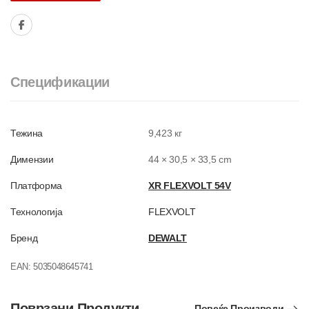
Спецификации
Тежина
9,423 кг
Димензии
44 × 30,5 × 33,5 cm
Платформа
XR FLEXVOLT 54V
Технологија
FLEXVOLT
Бренд
DEWALT
EAN:
5035048645741
Поврзани Продукти
Повеќе Производи