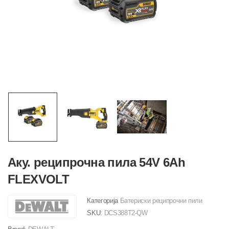
Аку. реципрочна пила 54V 6Ah
FLEXVOLT
Категорија
Батериски реципрочни пили
SKU:
DCS388T2-QW