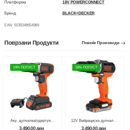
Платформа
18V POWERCONNECT
Бренд
BLACK+DECKER
EAN:
5035048654989
Поврзани Продукти
Повеќе Производи
19% ПОПУСТ
38% ПОПУСТ
Аку. дупчалка/одвртувач
12V Вибрациска дупчалка/
18V 1.5Ah 37Nm
одвртувач 1х1.5Ah USB
3.490,00
ден
3.490,00
ден