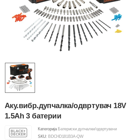
Аку.вибр.дупчалка/одвртувач 18V
1.5Ah 3 батерии
Категорија
Батериски дупчалки/одвртувачи
SKU:
BDCHD181B3A-QW