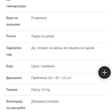
температура
Број на
8 парчиња
вилушки
Рачки
Ладни на допир
Одвојлив
Да, погоден за миење во машина за садови
сад
Боја
Црна / сребрена
Димензии
Приближно 24 × 20 × 15 cm
Тежина
Околу 1.6 kg
Категорија
Домашна употреба
на употреба