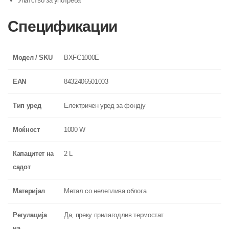
Упатство за употреба
Спецификации
Модел / SKU
BXFC1000E
EAN
8432406501003
Тип уред
Електричен уред за фондју
Моќност
1000 W
Капацитет на
2 L
садот
Материјал
Метал со нелеплива облога
Регулација
Да, преку прилагодлив термостат
на