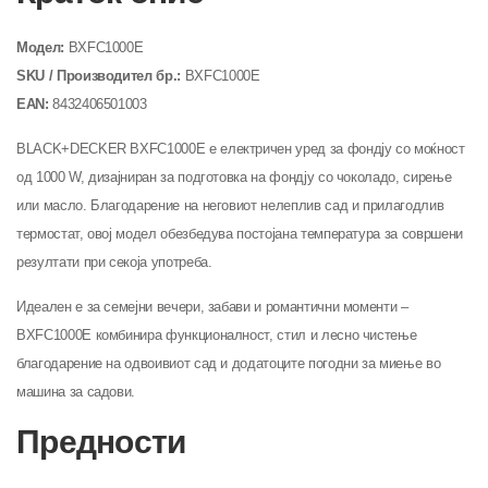
Модел:
BXFC1000E
SKU / Производител бр.:
BXFC1000E
EAN:
8432406501003
BLACK+DECKER BXFC1000E е електричен уред за фондју со моќност
од 1000 W, дизајниран за подготовка на фондју со чоколадо, сирење
или масло. Благодарение на неговиот нелеплив сад и прилагодлив
термостат, овој модел обезбедува постојана температура за совршени
резултати при секоја употреба.
Идеален е за семејни вечери, забави и романтични моменти –
BXFC1000E комбинира функционалност, стил и лесно чистење
благодарение на одвоивиот сад и додатоците погодни за миење во
машина за садови.
Предности