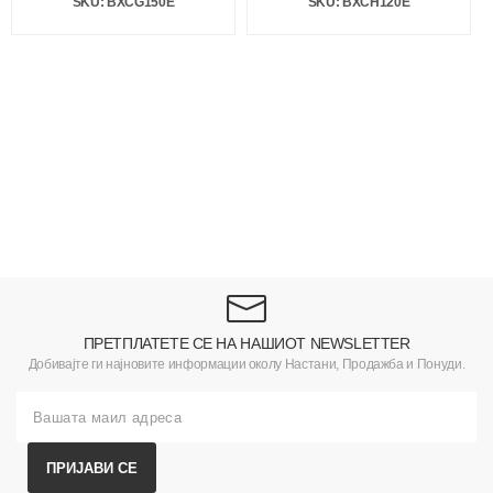
SKU: BXCG150E
SKU: BXCH120E
ПРЕТПЛАТЕТЕ СЕ НА НАШИОТ NEWSLETTER
Добивајте ги најновите информации околу Настани, Продажба и Понуди.
ПРИЈАВИ СЕ