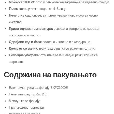
Моќност 1000 W:
брзо и рамномерно загревање за идеално фондју.
Голем капацитет:
погоден за 4–6 лица.
Нелеплив сад:
спречува прилепување и овозможува лесно
чистење.
Прилагодлива температура:
совршена контрола за сирење,
чоколадо или масло.
Одвојлив сад и база:
полесно чистење и складирање.
Комплет со вилки:
вклучува 8 вилки со различни ознаки.
Безбедна употреба:
стабилна база и ладни рачки кои не се
загреваат.
Содржина на пакувањето
Електричен уред за фондју BXFC1000E
Нелеплив сад (прибл. 2 L)
8 вилушки за фондју
Прилагодлив термостат