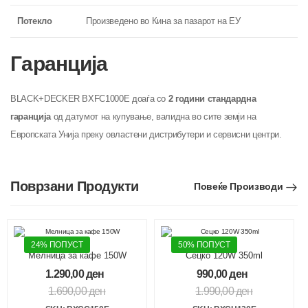
Потекло
Произведено во Кина за пазарот на ЕУ
Гаранција
BLACK+DECKER BXFC1000E доаѓа со
2 години стандардна
гаранција
од датумот на купување, валидна во сите земји на
Европската Унија преку овластени дистрибутери и сервисни центри.
Поврзани Продукти
Повеќе Производи
24% ПОПУСТ
50% ПОПУСТ
Мелница за кафе 150W
Сецко 120W 350ml
1.290,00
ден
990,00
ден
1.690,00
ден
1.990,00
ден