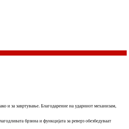
како и за завртување. Благодарение на ударниот механизам,
лагодливата брзина и функцијата за реверз обезбедуваат