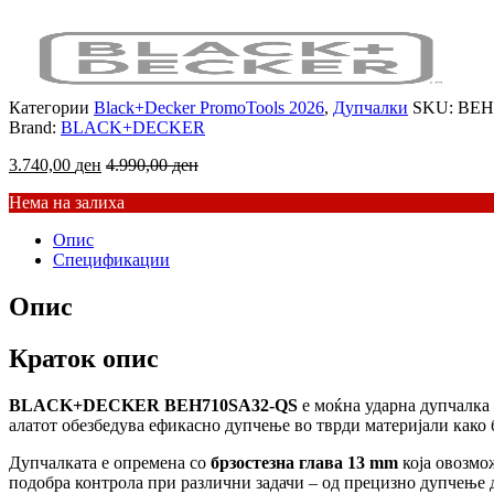
Категории
Black+Decker PromoTools 2026
,
Дупчалки
SKU:
BEH
Brand:
BLACK+DECKER
3.740,00
ден
4.990,00
ден
Нема на залиха
Опис
Спецификации
Опис
Краток опис
BLACK+DECKER BEH710SA32-QS
е моќна ударна дупчалка 
алатот обезбедува ефикасно дупчење во тврди материјали како б
Дупчалката е опремена со
брзостезна глава 13 mm
која овозмо
подобра контрола при различни задачи – од прецизно дупчење 