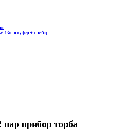
mm
0W 13mm куфер + прибор
 пар прибор торба