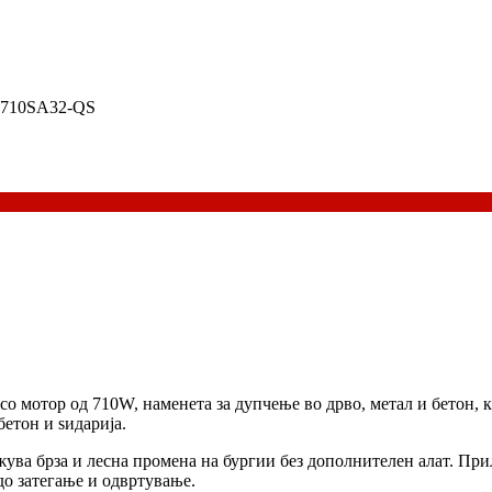
710SA32-QS
со мотор од 710W, наменета за дупчење во дрво, метал и бетон, 
етон и ѕидарија.
жува брза и лесна промена на бургии без дополнителен алат. При
до затегање и одвртување.