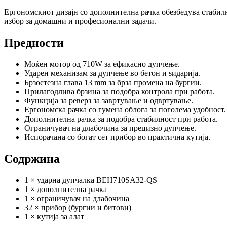
Ергономскиот дизајн со дополнителна рачка обезбедува стабилн
избор за домашни и професионални задачи.
Предности
Моќен мотор од 710W за ефикасно дупчење.
Ударен механизам за дупчење во бетон и ѕидарија.
Брзостезна глава 13 mm за брза промена на бургии.
Прилагодлива брзина за подобра контрола при работа.
Функција за реверз за завртување и одвртување.
Ергономска рачка со гумена облога за поголема удобност.
Дополнителна рачка за подобра стабилност при работа.
Ограничувач на длабочина за прецизно дупчење.
Испорачана со богат сет прибор во практична кутија.
Содржина
1 × ударна дупчалка BEH710SA32-QS
1 × дополнителна рачка
1 × ограничувач на длабочина
32 × прибор (бургии и битови)
1 × кутија за алат