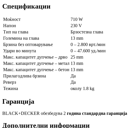
Спецификации
Моќност
710 W
Напон
230 V
Тип на глава
Брзостезна глава
Големина на глава
13 mm
Брзина без оптоварување
0 – 2.800 врт./мин
Удари во минута
0 – 47.600 уд./мин
Макс. капацитет дупчење – дрво
25 mm
Макс. капацитет дупчење – метал
13 mm
Макс. капацитет дупчење – бетон
13 mm
Прилагодлива брзина
Да
Реверз
Да
Тежина
околу 1.8 kg
Гаранција
BLACK+DECKER обезбедува 2
година стандардна гаранција
Дополнителни информации