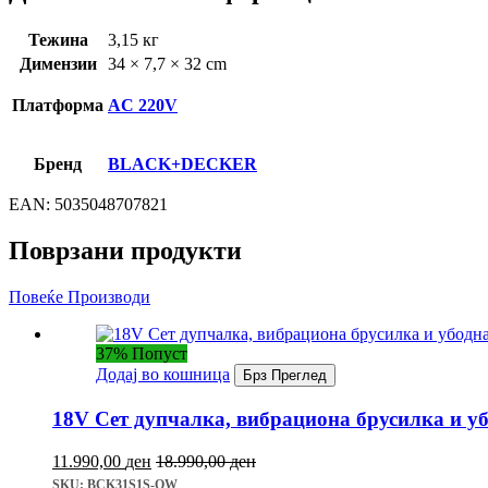
Тежина
3,15 кг
Димензии
34 × 7,7 × 32 cm
Платформа
AC 220V
Бренд
BLACK+DECKER
EAN:
5035048707821
Поврзани продукти
Повеќе Производи
37% Попуст
Додај во кошница
Брз Преглед
18V Сет дупчалка, вибрациона брусилка и у
11.990,00
ден
18.990,00
ден
SKU: BCK31S1S-QW