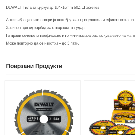
DEWALT Пила за циркулар 184x16mm 60Z EliteSeries
Анти-вибрационите отвори ја подобруваат прецизноста и ефикасноста на 
Засилен врв од карбид за отпорност на удар.
Го прави сечењето поефикасно и го минимизира распрскувањето на мате
Може повторно да се изостри – до 3 пати.
Поврзани Продукти