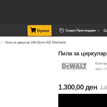
Скоро Прегледани
С
Оутлет
>
и
Пила за циркулар 184x16mm 60Z EliteSeries
Пила за циркулар 
Категор
SKU:
DT
1.300,00
ден
1.