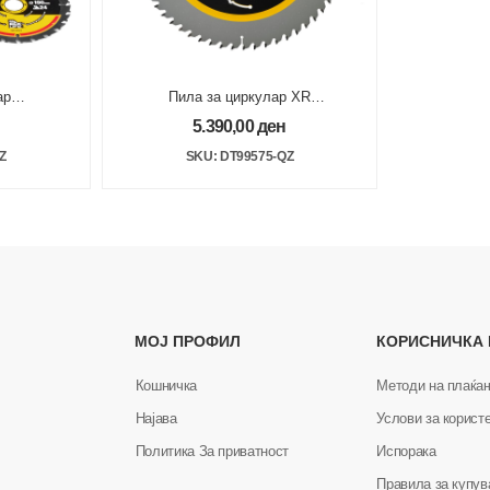
ар
Пила за циркулар XR
Series
305mm x 30mm 60T Flexvolt
5.390,00
ден
Z
SKU: DT99575-QZ
МОЈ ПРОФИЛ
КОРИСНИЧКА
Кошничка
Методи на плаќа
Најава
Услови за корист
Политика За приватност
Испорака
Правила за купу