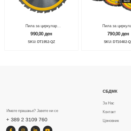
Пила за циркулар
Пила за циркул
216x30mm 24Z
190х30mm 24Z Elite
990,00
ден
790,00
ден
SKU: DT1952-QZ
SKU: DT10402-Q
СБДМК
За Нас
Имате прашање? Јавете ни се
Контакт
+ 389 2 3109 760
Ценовник