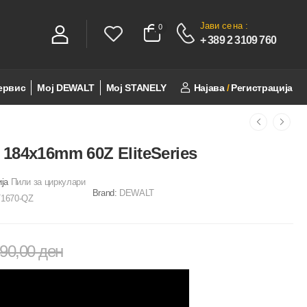
Јави се
на :
0
0
+ 389 2 3109 760
ервис
Мој DEWALT
Мој STANELY
Најава
/
Регистрација
184x16mm 60Z EliteSeries
ија
Пили за циркулари
Brand:
DEWALT
1670-QZ
890,00
ден