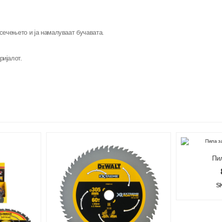
сечењето и ја намалуваат бучавата.
ријалот.
Пи
1
S